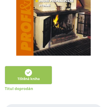
Nezbytné
Analytické
Marketingové
Funkční
Nezařazené soubory
Nezbytně nutné soubory cookie umožňují základní funkce webových
stránek, jako je přihlášení uživatele a správa účtu. Webové stránky nelze
bez nezbytně nutných souborů cookie správně používat.
Provider /
Název
Vyprší
Popis
Doména
CookieScriptConsent
1 měsíc
Tento soubor
CookieScript
cookie
www.grada.cz
používá
služba
Cookie-
Script.com k
zapamatování
předvoleb
souhlasu se
soubory
Tištěná kniha
cookie
návštěvníků.
Titul doprodán
Je nutné, aby
banner
cookie
Cookie-
Script.com
fungoval