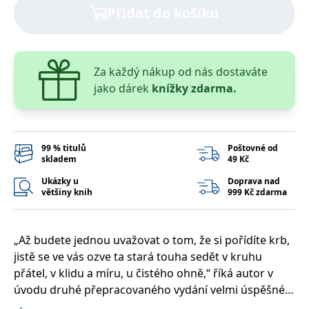
správně.
Přidat do košíku
PHPSESSID
Zavřením
Cookie
PHP.net
prohlížeče
generovaný
www.bambook.cz
aplikacemi
založenými
na jazyce
Za každý nákup od nás dostaváte
PHP. Toto je
univerzální
jako dárek
knížky zdarma.
identifikátor
používaný k
udržování
proměnných
relací
uživatelů.
99 % titulů
Poštovné od
Obvykle se
skladem
49 Kč
jedná o
náhodně
vygenerované
Ukázky u
Doprava nad
číslo, jeho
většiny knih
999 Kč zdarma
použití může
být specifické
pro daný
web, ale
dobrým
„Až budete jednou uvažovat o tom, že si pořídíte krb,
příkladem je
jistě se ve vás ozve ta stará touha sedět v kruhu
udržování
přihlášeného
přátel, v klidu a míru, u čistého ohně,“ říká autor v
stavu
uživatele mezi
úvodu druhé přepracovaného vydání velmi úspěšné
stránkami.
knihy.Anebo naopak? Až se ve vás ozve touha sedět v