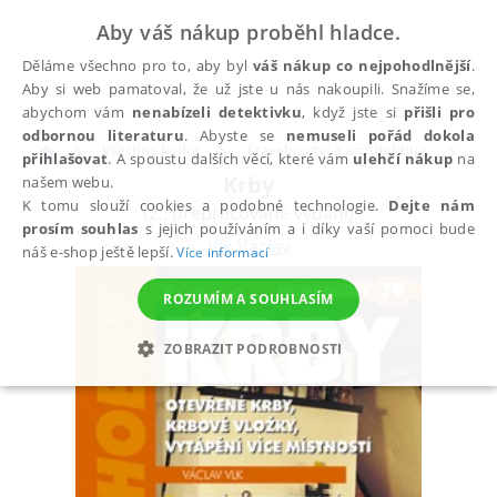
Aby váš nákup proběhl hladce.
Děláme všechno pro to, aby byl
váš nákup co nejpohodlnější
.
Aby si web pamatoval, že už jste u nás nakoupili. Snažíme se,
abychom vám
nenabízeli detektivku
, když jste si
přišli pro
odbornou literaturu
. Abyste se
nemuseli pořád dokola
Všechny knihy
Stavebnictví a architektura
Ho
přihlašovat
. A spoustu dalších věcí, které vám
ulehčí nákup
na
Krby
našem webu.
K tomu slouží cookies a podobné technologie.
Dejte nám
(2., přepracované vydání)
prosím souhlas
s jejich používáním a i díky vaší pomoci bude
Vlk Václav
náš e-shop ještě lepší.
Více informací
ROZUMÍM A SOUHLASÍM
ZOBRAZIT PODROBNOSTI
NEZBYTNÉ
ANALYTICKÉ
MARKETINGOVÉ
FUNKČNÍ
NEZAŘAZENÉ SOUBORY