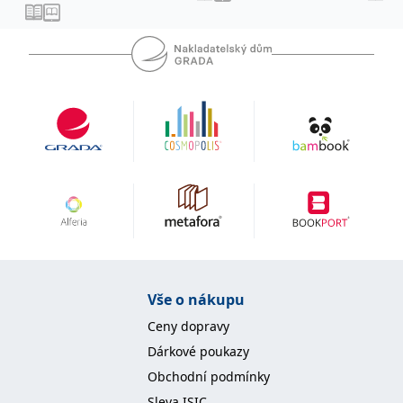
IDE
1 rok
Tento soubor cookie
Google LLC
nastavuje společnost
.doubleclick.net
Doubleclick a provádí
informace o tom, jak
koncový uživatel používá
webové stránky a
jakoukoli reklamu,
kterou koncový uživatel
mohl vidět před
návštěvou uvedeného
webu.
uid
.adform.net
2 měsíce
Tento soubor cookie
poskytuje jednoznačně
přiřazené strojově
generované ID uživatele
a shromažďuje údaje o
aktivitě na webu. Tato
data mohou být
odeslána k analýze a
hlášení třetí straně.
Vše o nákupu
Ceny dopravy
Dárkové poukazy
Obchodní podmínky
Sleva ISIC