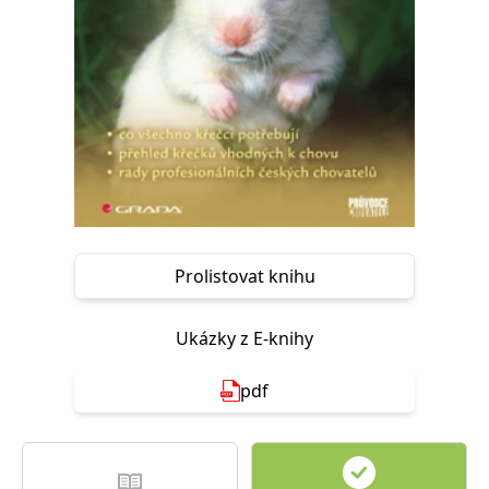
Nezbytné
Analytické
Marketingové
Funkční
Nezařazené soubory
Nezbytně nutné soubory cookie umožňují základní funkce webových
stránek, jako je přihlášení uživatele a správa účtu. Webové stránky nelze
bez nezbytně nutných souborů cookie správně používat.
Provider /
Název
Vyprší
Popis
Doména
CookieScriptConsent
1 měsíc
Tento soubor
CookieScript
cookie
www.grada.cz
používá
služba
Prolistovat knihu
Cookie-
Script.com k
zapamatování
předvoleb
Ukázky z E-knihy
souhlasu se
soubory
cookie
pdf
návštěvníků.
Je nutné, aby
banner
cookie
Cookie-
Script.com
fungoval