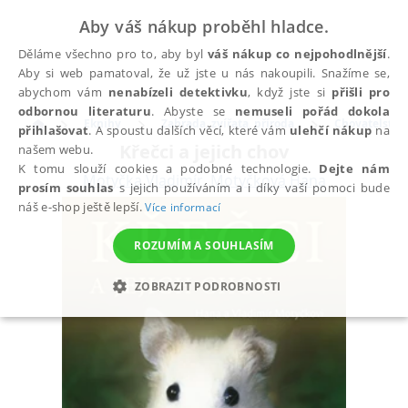
Aby váš nákup proběhl hladce.
Děláme všechno pro to, aby byl
váš nákup co nejpohodlnější
.
Aby si web pamatoval, že už jste u nás nakoupili. Snažíme se,
abychom vám
nenabízeli detektivku
, když jste si
přišli pro
odbornou literaturu
. Abyste se
nemuseli pořád dokola
Eknihy
Zahrada, zvířata, příroda
Chovatelství
přihlašovat
. A spoustu dalších věcí, které vám
ulehčí nákup
na
Křečci a jejich chov
našem webu.
K tomu slouží cookies a podobné technologie.
Dejte nám
Motyčka Vladimír
,
Motyčková Hana
prosím souhlas
s jejich používáním a i díky vaší pomoci bude
náš e-shop ještě lepší.
Více informací
ROZUMÍM A SOUHLASÍM
ZOBRAZIT PODROBNOSTI
NEZBYTNÉ
ANALYTICKÉ
MARKETINGOVÉ
FUNKČNÍ
NEZAŘAZENÉ SOUBORY