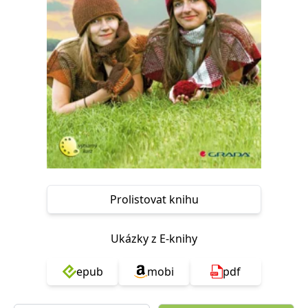
Nezbytné
Analytické
Marketingové
Funkční
Nezařazené soubory
Nezbytně nutné soubory cookie umožňují základní funkce webových
stránek, jako je přihlášení uživatele a správa účtu. Webové stránky nelze
bez nezbytně nutných souborů cookie správně používat.
Provider /
Název
Vyprší
Popis
Doména
CookieScriptConsent
1 měsíc
Tento soubor
CookieScript
cookie
www.grada.cz
používá
služba
Cookie-
Script.com k
zapamatování
Prolistovat knihu
předvoleb
souhlasu se
soubory
cookie
Ukázky z E-knihy
návštěvníků.
Je nutné, aby
banner
epub
mobi
pdf
cookie
Cookie-
Script.com
fungoval