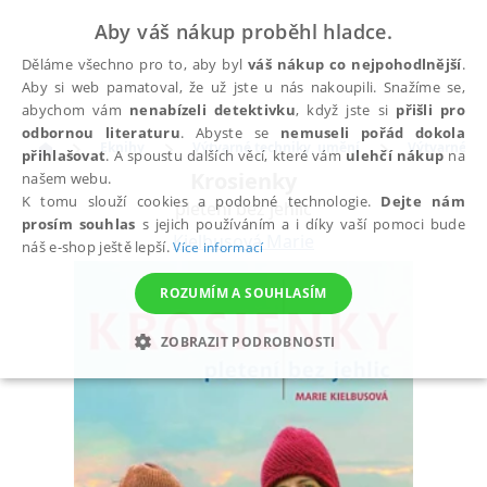
Aby váš nákup proběhl hladce.
Děláme všechno pro to, aby byl
váš nákup co nejpohodlnější
.
Aby si web pamatoval, že už jste u nás nakoupili. Snažíme se,
abychom vám
nenabízeli detektivku
, když jste si
přišli pro
odbornou literaturu
. Abyste se
nemuseli pořád dokola
Eknihy
Výtvarné techniky, umění
Výtvarné te
přihlašovat
. A spoustu dalších věcí, které vám
ulehčí nákup
na
Krosienky
našem webu.
K tomu slouží cookies a podobné technologie.
Dejte nám
pletení bez jehlic
prosím souhlas
s jejich používáním a i díky vaší pomoci bude
Kielbusová Marie
náš e-shop ještě lepší.
Více informací
ROZUMÍM A SOUHLASÍM
ZOBRAZIT PODROBNOSTI
NEZBYTNÉ
ANALYTICKÉ
MARKETINGOVÉ
FUNKČNÍ
NEZAŘAZENÉ SOUBORY