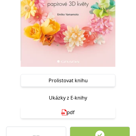
Nezbytné
Analytické
Marketingové
Funkční
Nezařazené soubory
Nezbytně nutné soubory cookie umožňují základní funkce webových
stránek, jako je přihlášení uživatele a správa účtu. Webové stránky nelze
bez nezbytně nutných souborů cookie správně používat.
Provider /
Název
Vyprší
Popis
Doména
CookieScriptConsent
1 měsíc
Tento soubor
CookieScript
cookie
www.grada.cz
používá
služba
Cookie-
Prolistovat knihu
Script.com k
zapamatování
předvoleb
souhlasu se
Ukázky z E-knihy
soubory
cookie
návštěvníků.
pdf
Je nutné, aby
banner
cookie
Cookie-
Script.com
fungoval