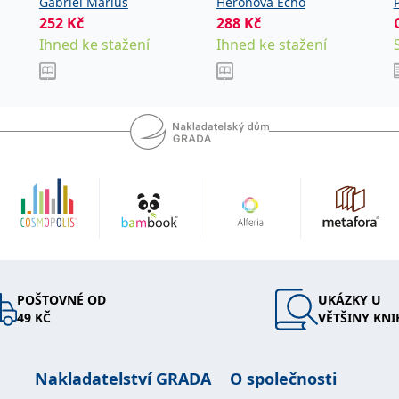
Gabriel Marius
Heronová Echo
P
252
Kč
288
Kč
Ihned ke stažení
Ihned ke stažení
POŠTOVNÉ OD
UKÁZKY U
49 KČ
VĚTŠINY KNI
Nakladatelství GRADA
O společnosti