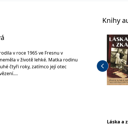
Knihy a
vá
odila v roce 1965 ve Fresnu v
e neměla v životě lehké. Matka rodinu
ouhé čtyři roky, zatímco její otec
vězení.
na starší a jedna mladší), tak v
etech střídavě trávily život pro
 dětských domovech. O tomto
í ve své autobiografii nazvané Like
Other People's Houses (Jako rodina:
 lidí).
Láska a 