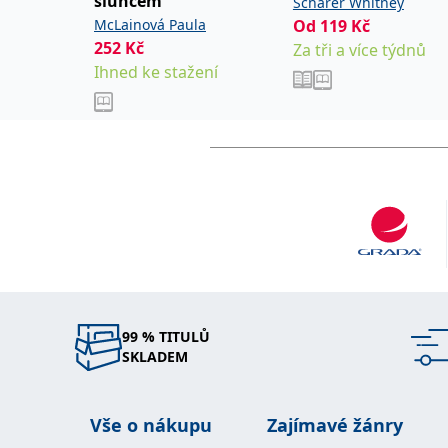
sluncem
Scharer Whitney
McLainová Paula
Od
119
Kč
252
Kč
Za tři a více týdnů
Ihned ke stažení
99 % TITULŮ
SKLADEM
Vše o nákupu
Zajímavé žánry