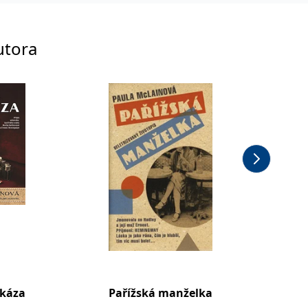
utora
zkáza
Pařížská manželka
Létala 