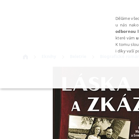
Děláme všec
u nás nako
odbornou l
které vám
u
K tomu slou
i díky vaší 
Eknihy
Beletrie
Biografické romá
NEZBYTNÉ
Nezbytně nutné soubory cookie umožňují základní funkce webovýc
Provider /