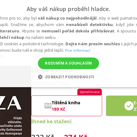
Aby váš nákup proběhl hladce.
hno pro to, aby byl
váš nákup co nejpohodlnější
. Aby si web pamatova
upili. Snažíme se, abychom vám
nenabízeli detektivku
, když jste 
iteraturu
. Abyste se
nemuseli pořád dokola přihlašovat
. A spoustu 
lehčí nákup
na našem webu.
ží cookies a podobné technologie.
Dejte nám prosím souhlas
s jejich
pomoci bude náš e-shop ještě lepší.
Více informací
ny
ROZUMÍM A SOUHLASÍM
Láska a zkáza
ZOBRAZIT PODROBNOSTI
McLainová Paula
ANALYTICKÉ
MARKETINGOVÉ
FUNKČNÍ
NEZ
Výjimečná cena
Tištěná kniha
E
189
Kč
2
Nezbytné
Analytické
Marketingové
Funkční
Nezařazené soubory
Ihned ke stažení
h stránek, jako je přihlášení uživatele a správa účtu. Webové stránky nelze bez nez