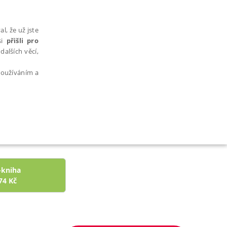
l, že už jste
si
přišli pro
dalších věcí,
 používáním a
AŘAZENÉ SOUBORY
-kniha
74
Kč
bytně nutných souborů cookie správně používat.