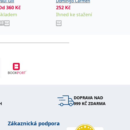
aul Gill
Domingo Carmen
Treger L
Od
360
Kč
252
Kč
Od
199
Skladem
Ihned ke stažení
Sklade
DOPRAVA NAD
H
999 KČ ZDARMA
Zákaznická podpora