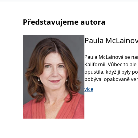
Představujeme autora
Paula McLaino
Paula McLainová se nar
Kalifornii. Vůbec to al
opustila, když jí byly p
pobýval opakovaně ve 
více
Paula a její sestry (jed
následujících čtrnácti l
změnu v nejrůznějších
nelehkém období vypráv
Family: Growing Up in 
Vyrůstat v domech cizích