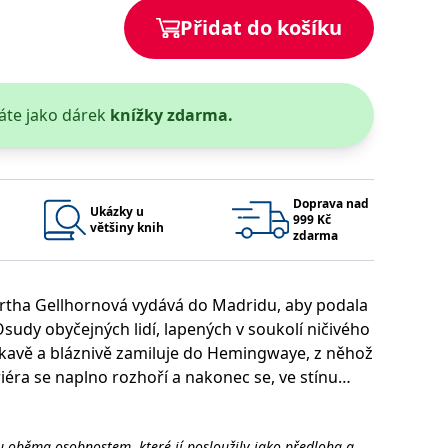
Přidat do košíku
 se soubory cookie návštěvníků. Je nutné, aby banner cookie
používaný k udržování proměnných relací uživatelů. Obvykle se
obrým příkladem je udržování přihlášeného stavu uživatele
áte jako dárek
knížky zdarma.
y bylo možné podávat platné zprávy o používání jejich
u.
Doprava nad
Ukázky u
999 Kč
většiny knih
zdarma
rtha Gellhornová vydává do Madridu, aby podala
sudy obyčejných lidí, lapených v soukolí ničivého
ečekavě a bláznivě zamiluje do Hemingwaye, z něhož
Vyprší
Popis
kariéra se naplno rozhoří a nakonec se, ve stínu
ění správného vzhledu dialogových oken.
1 rok
### Luigisbox???
avštívenou stránku a slouží k počítání a sledování zobrazení
jazyků a zemí
1 rok
u na sociálních médiích. Může také shromažďovat informace o
avštívené stránky.
u oběma osobnostem, které jí posloužily jako předloha a