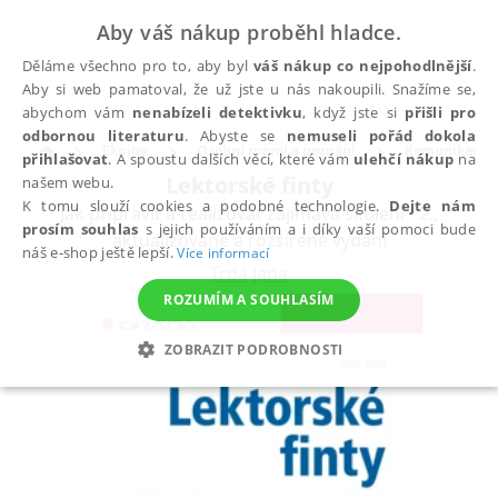
Aby váš nákup proběhl hladce.
Děláme všechno pro to, aby byl
váš nákup co nejpohodlnější
.
Aby si web pamatoval, že už jste u nás nakoupili. Snažíme se,
abychom vám
nenabízeli detektivku
, když jste si
přišli pro
odbornou literaturu
. Abyste se
nemuseli pořád dokola
Eknihy
Osobní rozvoj a poznání
Komunikace
přihlašovat
. A spoustu dalších věcí, které vám
ulehčí nákup
na
Lektorské finty
našem webu.
K tomu slouží cookies a podobné technologie.
Dejte nám
Jak připravit a realizovat zajímavá školení - 2.,
prosím souhlas
s jejich používáním a i díky vaší pomoci bude
aktualizované a rozšířené vydání
náš e-shop ještě lepší.
Více informací
Trdá Jana
ROZUMÍM A SOUHLASÍM
ZOBRAZIT PODROBNOSTI
NEZBYTNÉ
ANALYTICKÉ
MARKETINGOVÉ
FUNKČNÍ
NEZAŘAZENÉ SOUBORY