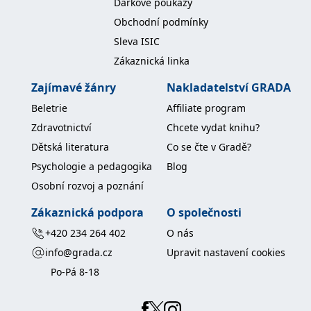
Dárkové poukazy
IDE
1 rok
Tento soubor cookie
Google LLC
Obchodní podmínky
nastavuje společnost
.doubleclick.net
Doubleclick a provádí
Sleva ISIC
informace o tom, jak
koncový uživatel používá
Zákaznická linka
webové stránky a
jakoukoli reklamu,
Zajímavé žánry
Nakladatelství GRADA
kterou koncový uživatel
mohl vidět před
návštěvou uvedeného
Beletrie
Affiliate program
webu.
Zdravotnictví
Chcete vydat knihu?
uid
.adform.net
2 měsíce
Tento soubor cookie
Dětská literatura
Co se čte v Gradě?
poskytuje jednoznačně
přiřazené strojově
Psychologie a pedagogika
Blog
generované ID uživatele
a shromažďuje údaje o
Osobní rozvoj a poznání
aktivitě na webu. Tato
data mohou být
odeslána k analýze a
Zákaznická podpora
O společnosti
hlášení třetí straně.
+420 234 264 402
O nás
info@grada.cz
Upravit nastavení cookies
Po-Pá 8-18