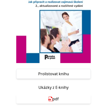
Nezbytné
Analytické
Marketingové
Funkční
Nezařazené soubory
Nezbytně nutné soubory cookie umožňují základní funkce webových
stránek, jako je přihlášení uživatele a správa účtu. Webové stránky nelze
bez nezbytně nutných souborů cookie správně používat.
Provider /
Název
Vyprší
Popis
Doména
CookieScriptConsent
1 měsíc
Tento soubor
CookieScript
cookie
www.grada.cz
používá
služba
Cookie-
Script.com k
zapamatování
předvoleb
Prolistovat knihu
souhlasu se
soubory
cookie
návštěvníků.
Ukázky z E-knihy
Je nutné, aby
banner
cookie
pdf
Cookie-
Script.com
fungoval