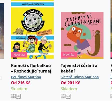
ie je v Microsoftu široce používán jako jedinečný identifikátor uživatele. Lze jej nasta
 mnoha různými doménami společnosti Microsoft, což umožňuje sledování uživatelů.
žný název souboru cookie, ale pokud je nalezen jako soubor cookie relace, bude pravd
okie nastavuje společnost Doubleclick a provádí informace o tom, jak koncový uživate
idět před návštěvou uvedeného webu.
ookie první strany společnosti Microsoft MSN, který používáme k měření používání web
Novinka
Novinka
ookie využívaný společností Microsoft Bing Ads a je sledovacím souborem cookie. Umož
Kámoši s florbalkou
Tajemství čůrání a
– Rozhodující turnaj
kakání
kie nastavuje společnost DoubleClick (kterou vlastní společnost Google), aby zjistila
Boučková Martina
Sisteré Tolosa Mariona
Od
216
Kč
Od
201
Kč
okie nastavuje společnost Doubleclick a provádí informace o tom, jak koncový uživate
Skladem
Skladem
idět před návštěvou uvedeného webu.
okie poskytuje jednoznačně přiřazené strojově generované ID uživatele a shromažďuje
 třetí straně.