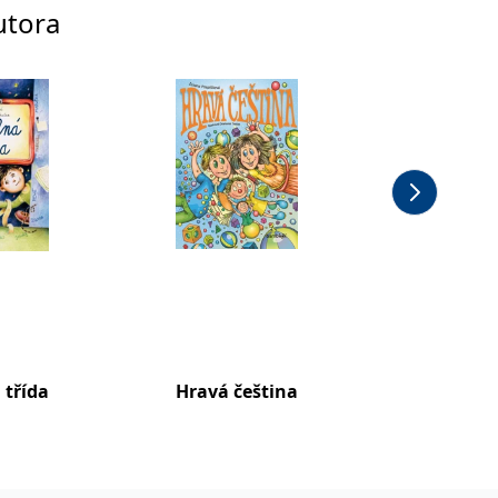
utora
 třída
Hravá čeština
Pohádk