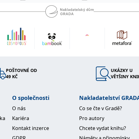
POŠTOVNÉ OD
UKÁZKY U
49 KČ
VĚTŠINY KNI
O společnosti
Nakladatelství GRAD
O nás
Co se čte v Gradě?
ika
Kariéra
Pro autory
Kontakt inzerce
Chcete vydat knihu?
GDPR
Náměty a připomínky