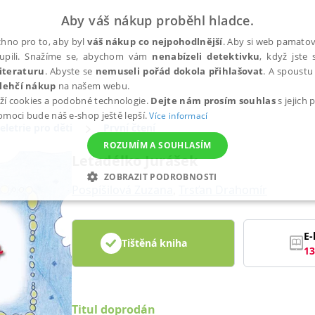
Aby váš nákup proběhl hladce.
hno pro to, aby byl
váš nákup co nejpohodlnější
. Aby si web pamatova
upili. Snažíme se, abychom vám
nenabízeli detektivku
, když jste 
iteraturu
. Abyste se
nemuseli pořád dokola přihlašovat
. A spoustu 
lehčí nákup
na našem webu.
ží cookies a podobné technologie.
Dejte nám prosím souhlas
s jejich
pomoci bude náš e-shop ještě lepší.
Více informací
eletrie pro děti
První čtení
ROZUMÍM A SOUHLASÍM
Letadélko Jurášek
ZOBRAZIT PODROBNOSTI
Pospíšilová Zuzana
,
Trsťan Drahomír
ANALYTICKÉ
MARKETINGOVÉ
FUNKČNÍ
NEZ
E-
Tištěná kniha
13
Nezbytné
Analytické
Marketingové
Funkční
Nezařazené soubory
h stránek, jako je přihlášení uživatele a správa účtu. Webové stránky nelze bez nez
Titul doprodán