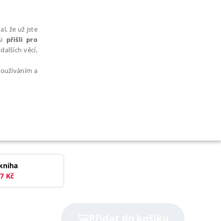
l, že už jste
si
přišli pro
dalších věcí,
 používáním a
AŘAZENÉ SOUBORY
kniha
7
Kč
bytně nutných souborů cookie správně používat.
Přidat do košíku