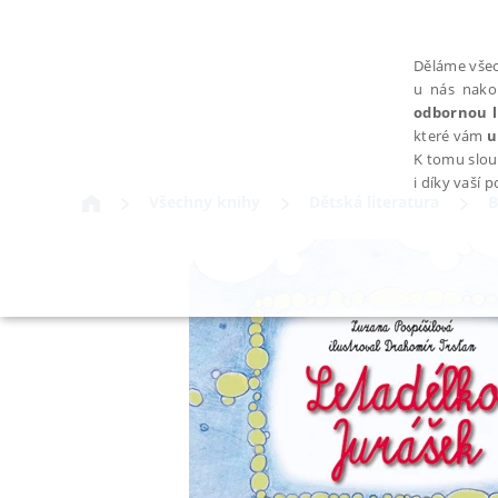
Děláme všec
u nás nako
odbornou l
které vám
u
K tomu slou
i díky vaší 
Všechny knihy
Dětská literatura
B
NEZBYTNÉ
Nezbytně nutné soubory cookie umožňují základní funkce webovýc
Provider /