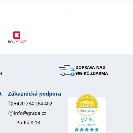
DOPRAVA NAD
H
999 KČ ZDARMA
A
Zákaznická podpora
+420 234 264 402
info@grada.cz
Po-Pá 8-18