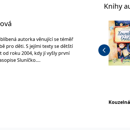
Knihy a
lová
oblíbená autorka věnující se téměř
 pro děti. S jejími texty se dětští
od roku 2004, kdy jí vyšly první
asopise Sluníčko.
likovat knižně a dodnes je jednou z
píšících pro děti. Jen v
dala téměř 120 titulů, z nichž
e Kouzelná třída a edice dětských
é. Některé pohádkové příběhy se
Kouzelná
acování a její texty se objevují i v
 českého jazyka.
 maminka dvou dnes již dospělých