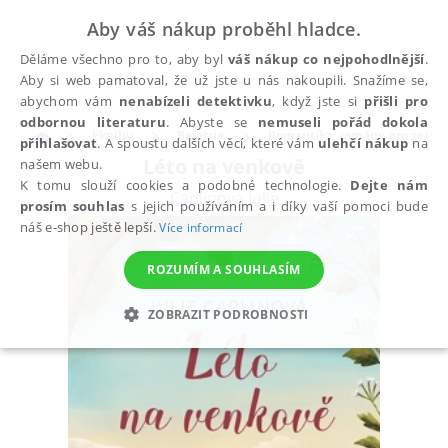
Aby váš nákup proběhl hladce.
Děláme všechno pro to, aby byl
váš nákup co nejpohodlnější
.
Aby si web pamatoval, že už jste u nás nakoupili. Snažíme se,
abychom vám
nenabízeli detektivku
, když jste si
přišli pro
odbornou literaturu
. Abyste se
nemuseli pořád dokola
Eknihy
Beletrie
Romantika, romány pro ženy
přihlašovat
. A spoustu dalších věcí, které vám
ulehčí nákup
na
Léto na venkově
našem webu.
K tomu slouží cookies a podobné technologie.
Dejte nám
Caplinová Julie
prosím souhlas
s jejich používáním a i díky vaší pomoci bude
náš e-shop ještě lepší.
Více informací
ROZUMÍM A SOUHLASÍM
ZOBRAZIT PODROBNOSTI
NEZBYTNÉ
ANALYTICKÉ
MARKETINGOVÉ
FUNKČNÍ
NEZAŘAZENÉ SOUBORY