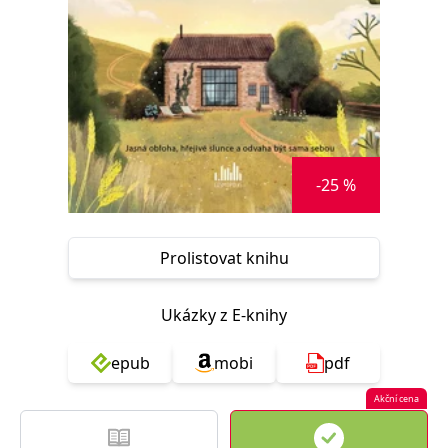
Nezbytné
Analytické
Marketingové
Funkční
Nezařazené soubory
Nezbytně nutné soubory cookie umožňují základní funkce webových
stránek, jako je přihlášení uživatele a správa účtu. Webové stránky nelze
bez nezbytně nutných souborů cookie správně používat.
Provider /
Název
Vyprší
Popis
Doména
-25 %
CookieScriptConsent
1 měsíc
Tento soubor
CookieScript
cookie
www.grada.cz
používá
služba
Prolistovat knihu
Cookie-
Script.com k
zapamatování
předvoleb
Ukázky z E-knihy
souhlasu se
soubory
cookie
návštěvníků.
epub
mobi
pdf
Je nutné, aby
banner
cookie
Akční cena
Cookie-
Script.com
fungoval