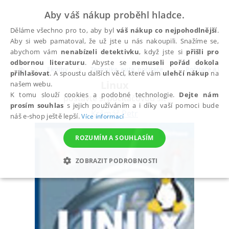
Aby váš nákup proběhl hladce.
Děláme všechno pro to, aby byl
váš nákup co nejpohodlnější
.
Aby si web pamatoval, že už jste u nás nakoupili. Snažíme se,
abychom vám
nenabízeli detektivku
, když jste si
přišli pro
odbornou literaturu
. Abyste se
nemuseli pořád dokola
Eknihy
Technika, auta, počítače
Počítače a ko
přihlašovat
. A spoustu dalších věcí, které vám
ulehčí nákup
na
Linux
našem webu.
K tomu slouží cookies a podobné technologie.
Dejte nám
postavte si počítačovou síť
prosím souhlas
s jejich používáním a i díky vaší pomoci bude
Krčmář Petr
náš e-shop ještě lepší.
Více informací
ROZUMÍM A SOUHLASÍM
ZOBRAZIT PODROBNOSTI
NEZBYTNÉ
ANALYTICKÉ
MARKETINGOVÉ
FUNKČNÍ
NEZAŘAZENÉ SOUBORY