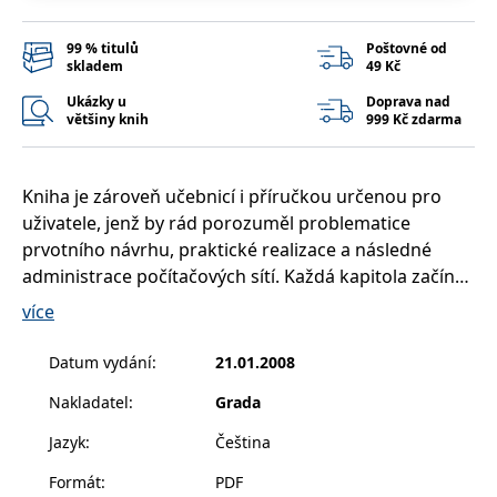
__cf_bm
30 minut
Tento soubor
Cloudflare Inc.
cookie se
.heureka.cz
používá k
99 % titulů
Poštovné od
rozlišení mezi
skladem
49 Kč
lidmi a
roboty. To je
Ukázky u
Doprava nad
pro web
přínosné, aby
většiny knih
999 Kč zdarma
bylo možné
podávat
platné zprávy
o používání
Kniha je zároveň učebnicí i příručkou určenou pro
jejich
webových
uživatele, jenž by rád porozuměl problematice
stránek.
prvotního návrhu, praktické realizace a následné
CookieConsent
1 rok
Tento soubor
Cybot A/S
administrace počítačových sítí. Každá kapitola začíná
cookie ukládá
www.bambook.cz
stav souhlasu
podrobným rozborem problematiky, včetně
uživatele se
více
soubory
vysvětlení základních pojmů a umožňuje tak
cookie pro
aktuální
proniknout do probíraného tématu i naprostému
Datum vydání
:
21.01.2008
doménu.
začátečníkovi. Cílem je zvládnout především
G_ENABLED_IDPS
1 rok 1
Slouží k
Google LLC
Nakladatel
:
Grada
praktickou stránku věci a umožnit uživateli realizovat
měsíc
přihlášení
.www.grada.cz
pomocí
jeho první počítačovou síť.
Jazyk
:
Čeština
Google
ASP.NET_SessionId
Zavřením
Tento soubor
Microsoft
Formát
:
PDF
prohlížeče
cookie
Corporation