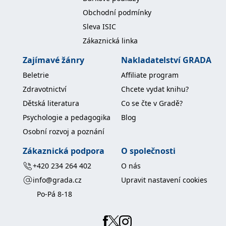
Obchodní podmínky
IDE
1 rok
Tento soubor cookie
Google LLC
nastavuje společnost
.doubleclick.net
Sleva ISIC
Doubleclick a provádí
informace o tom, jak
Zákaznická linka
koncový uživatel používá
webové stránky a
jakoukoli reklamu,
Zajímavé žánry
Nakladatelství GRADA
kterou koncový uživatel
mohl vidět před
Beletrie
Affiliate program
návštěvou uvedeného
webu.
Zdravotnictví
Chcete vydat knihu?
uid
.adform.net
2 měsíce
Tento soubor cookie
Dětská literatura
Co se čte v Gradě?
poskytuje jednoznačně
přiřazené strojově
Psychologie a pedagogika
Blog
generované ID uživatele
a shromažďuje údaje o
Osobní rozvoj a poznání
aktivitě na webu. Tato
data mohou být
odeslána k analýze a
Zákaznická podpora
O společnosti
hlášení třetí straně.
+420 234 264 402
O nás
info@grada.cz
Upravit nastavení cookies
Po-Pá 8-18