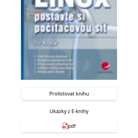
Nezbytné
Analytické
Marketingové
Funkční
Nezařazené soubory
Nezbytně nutné soubory cookie umožňují základní funkce webových
stránek, jako je přihlášení uživatele a správa účtu. Webové stránky nelze
bez nezbytně nutných souborů cookie správně používat.
Provider /
Název
Vyprší
Popis
Doména
CookieScriptConsent
1 měsíc
Tento soubor
CookieScript
cookie
www.grada.cz
používá
služba
Cookie-
Script.com k
zapamatování
předvoleb
Prolistovat knihu
souhlasu se
soubory
cookie
návštěvníků.
Ukázky z E-knihy
Je nutné, aby
banner
cookie
pdf
Cookie-
Script.com
fungoval