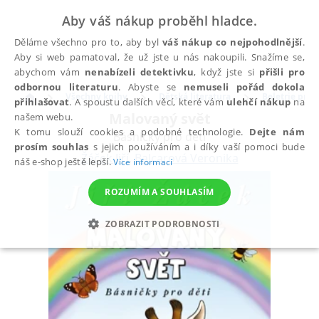
Aby váš nákup proběhl hladce.
Děláme všechno pro to, aby byl
váš nákup co nejpohodlnější
.
Aby si web pamatoval, že už jste u nás nakoupili. Snažíme se,
abychom vám
nenabízeli detektivku
, když jste si
přišli pro
odbornou literaturu
. Abyste se
nemuseli pořád dokola
Všechny knihy
Dětská literatura
Beletrie pro d
přihlašovat
. A spoustu dalších věcí, které vám
ulehčí nákup
na
Malovaný svět
našem webu.
K tomu slouží cookies a podobné technologie.
Dejte nám
Básničky pro děti
prosím souhlas
s jejich používáním a i díky vaší pomoci bude
Žáček Jiří
,
Balcarová Veronika
náš e-shop ještě lepší.
Více informací
ROZUMÍM A SOUHLASÍM
ZOBRAZIT PODROBNOSTI
NEZBYTNÉ
ANALYTICKÉ
MARKETINGOVÉ
FUNKČNÍ
NEZAŘAZENÉ SOUBORY