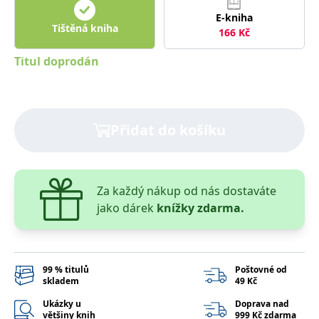
správně.
E-kniha
PHPSESSID
Zavřením
Cookie
PHP.net
Tištěná kniha
166
Kč
prohlížeče
generovaný
www.bambook.cz
aplikacemi
založenými
Titul doprodán
na jazyce
PHP. Toto je
univerzální
identifikátor
používaný k
udržování
proměnných
Přidat do košíku
relací
uživatelů.
Obvykle se
jedná o
náhodně
vygenerované
Za každý nákup od nás dostaváte
číslo, jeho
použití může
jako dárek
knížky zdarma.
být specifické
pro daný
web, ale
dobrým
příkladem je
udržování
99 % titulů
Poštovné od
přihlášeného
skladem
49 Kč
stavu
uživatele mezi
Ukázky u
Doprava nad
stránkami.
většiny knih
999 Kč zdarma