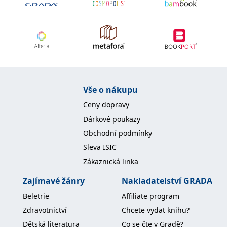
IDE
1 rok
Tento soubor cookie
Google LLC
nastavuje společnost
.doubleclick.net
Doubleclick a provádí
informace o tom, jak
koncový uživatel používá
webové stránky a
jakoukoli reklamu,
kterou koncový uživatel
mohl vidět před
návštěvou uvedeného
webu.
Vše o nákupu
uid
.adform.net
2 měsíce
Tento soubor cookie
Ceny dopravy
poskytuje jednoznačně
přiřazené strojově
Dárkové poukazy
generované ID uživatele
a shromažďuje údaje o
Obchodní podmínky
aktivitě na webu. Tato
data mohou být
Sleva ISIC
odeslána k analýze a
hlášení třetí straně.
Zákaznická linka
Zajímavé žánry
Nakladatelství GRADA
Beletrie
Affiliate program
Zdravotnictví
Chcete vydat knihu?
Dětská literatura
Co se čte v Gradě?