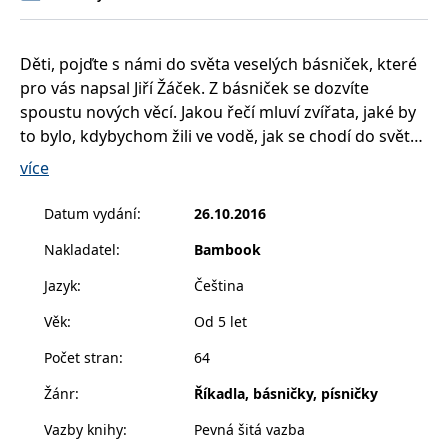
__cf_bm
30 minut
Tento soubor
Cloudflare Inc.
cookie se
.heureka.cz
používá k
rozlišení mezi
Děti, pojďte s námi do světa veselých básniček, které
lidmi a
roboty. To je
pro vás napsal Jiří Žáček. Z básniček se dozvíte
pro web
přínosné, aby
spoustu nových věcí. Jakou řečí mluví zvířata, jaké by
bylo možné
to bylo, kdybychom žili ve vodě, jak se chodí do světa
podávat
platné zprávy
a ještě mnoho dalších.
o používání
více
jejich
webových
stránek.
Básničky doprovází kouzelné ilustrace Veroniky
Datum vydání
:
26.10.2016
Balcarové.
CookieConsent
1 rok
Tento soubor
Cybot A/S
cookie ukládá
Nakladatel
:
Bambook
www.bambook.cz
stav souhlasu
uživatele se
Jazyk
:
Čeština
soubory
cookie pro
aktuální
Věk
:
Od 5 let
doménu.
Počet stran
:
64
G_ENABLED_IDPS
1 rok 1
Slouží k
Google LLC
měsíc
přihlášení
.www.grada.cz
pomocí
Žánr
:
Říkadla, básničky, písničky
Google
Vazby knihy
:
Pevná šitá vazba
ASP.NET_SessionId
Zavřením
Tento soubor
Microsoft
prohlížeče
cookie
Corporation