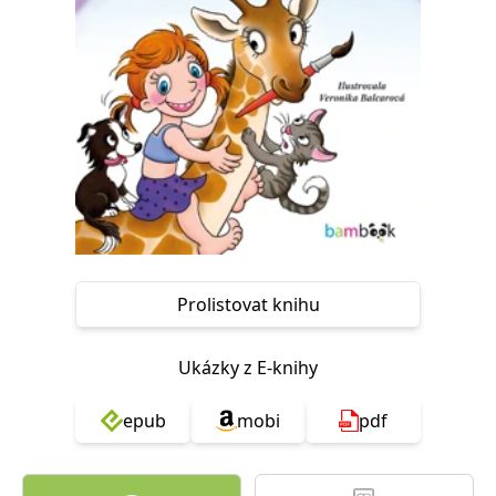
Nezbytné
Analytické
Marketingové
Funkční
Nezařazené soubory
Nezbytně nutné soubory cookie umožňují základní funkce webových
stránek, jako je přihlášení uživatele a správa účtu. Webové stránky nelze
bez nezbytně nutných souborů cookie správně používat.
Provider /
Název
Vyprší
Popis
Doména
CookieScriptConsent
1 měsíc
Tento soubor
CookieScript
cookie
www.grada.cz
používá
služba
Cookie-
Script.com k
Prolistovat knihu
zapamatování
předvoleb
souhlasu se
soubory
Ukázky z E-knihy
cookie
návštěvníků.
Je nutné, aby
epub
mobi
pdf
banner
cookie
Cookie-
Script.com
fungoval