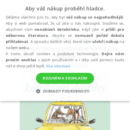
Aby váš nákup proběhl hladce.
Děláme všechno pro to, aby byl
váš nákup co nejpohodlnější
.
Aby si web pamatoval, že už jste u nás nakoupili. Snažíme se,
abychom vám
nenabízeli detektivku
, když jste si
přišli pro
odbornou literaturu
. Abyste se
nemuseli pořád dokola
Eknihy
Sport, zdraví a životní styl
Sport
přihlašovat
. A spoustu dalších věcí, které vám
ulehčí nákup
na
Malý ilustrovaný průvodce koňskými
našem webu.
K tomu slouží cookies a podobné technologie.
Dejte nám
dostihy
prosím souhlas
s jejich používáním a i díky vaší pomoci bude
Coatesová Rosemary
náš e-shop ještě lepší.
Více informací
ROZUMÍM A SOUHLASÍM
ZOBRAZIT PODROBNOSTI
NEZBYTNÉ
ANALYTICKÉ
MARKETINGOVÉ
FUNKČNÍ
NEZAŘAZENÉ SOUBORY