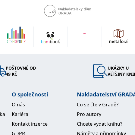
POŠTOVNÉ OD
UKÁZKY U
49 KČ
VĚTŠINY KNI
O společnosti
Nakladatelství GRAD
O nás
Co se čte v Gradě?
ika
Kariéra
Pro autory
Kontakt inzerce
Chcete vydat knihu?
GDPR
Náměty a připomínky