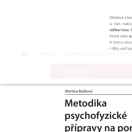
Děláme všec
u nás nako
odbornou l
které vám
u
K tomu slou
i díky vaší 
Eknihy
Zdravotnická a lékařská literatu
NEZBYTNÉ
Nezbytně nutné soubory cookie umožňují základní funkce webovýc
Provider /