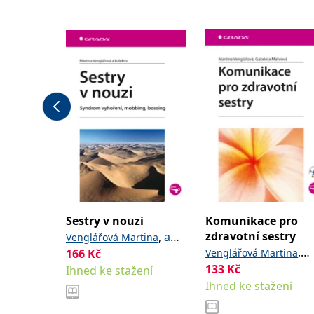
,
a kolektiv
Jan
Sestry v nouzi
Komunikace pro
zdravotní sestry
,
a
Venglářová Martina
,
kolektiv
166
Kč
Venglářová Martina
133
Kč
Ihned ke stažení
Mahrová Gabriela
Ihned ke stažení