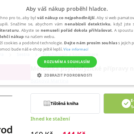
Aby váš nákup proběhl hladce.
hno pro to, aby byl
váš nákup co nejpohodlnější
. Aby si web pamatova
upili. Snažíme se, abychom vám
nenabízeli detektivku
, když jste 
iteraturu
. Abyste se
nemuseli pořád dokola přihlašovat
. A spoustu 
lehčí nákup
na našem webu.
ží cookies a podobné technologie.
Dejte nám prosím souhlas
s jejich
pomoci bude náš e-shop ještě lepší.
Více informací
ra
Sestra
Psychologie a komunikace
ROZUMÍM A SOUHLASÍM
Metodika psychofyzické přípravy 
ZOBRAZIT PODROBNOSTI
Bašková Martina
ANALYTICKÉ
MARKETINGOVÉ
FUNKČNÍ
NEZ
E
Tištěná kniha
1
Nezbytné
Analytické
Marketingové
Funkční
Nezařazené soubory
Ihned ke stažení
h stránek, jako je přihlášení uživatele a správa účtu. Webové stránky nelze bez nez