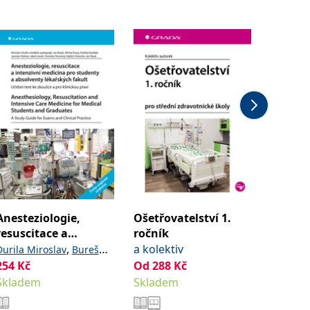
Akce -3
Anesteziologie,
Ošetřovatelství 1.
Anatom
resuscitace a
ročník
Čihák R
intenzivní medicína
,
a kolektiv
Durila Miroslav
Bureš
Od
1 3
pro studenty a
254
,
Kč
,
Od
288
Kč
Jan
Garaj Michal
Sklade
absolventy
Skladem
,
Skladem
Hubálek Ondřej
Hylmar
lékařských fakult.
,
,
Jaroslav
Jonáš Jakub
Anest