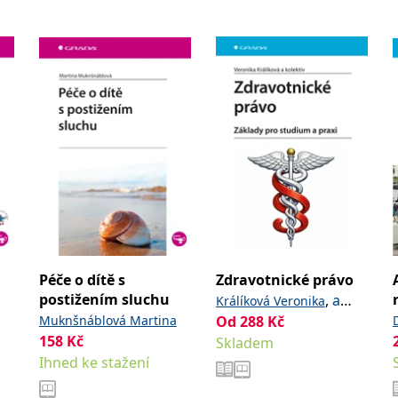
Péče o dítě s
Zdravotnické právo
postižením sluchu
,
a
Králíková Veronika
Muknšnáblová Martina
kolektiv
Od
288
Kč
158
Kč
Skladem
Ihned ke stažení