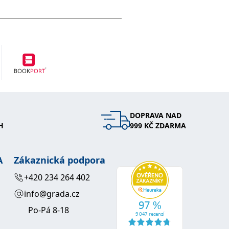
,
Novotný Stanislav
,
Šimeček Vojtěch
Šípek
,
a kolektiv
Jan
DOPRAVA NAD
H
999 KČ ZDARMA
A
Zákaznická podpora
+420 234 264 402
info@grada.cz
Po-Pá 8-18