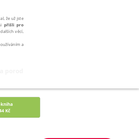
l, že už jste
si
přišli pro
dalších věcí,
 používáním a
na porod
AŘAZENÉ SOUBORY
-kniha
44
Kč
bytně nutných souborů cookie správně používat.