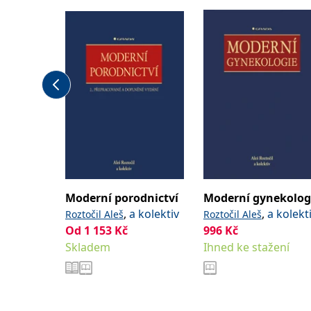
Moderní porodnictví
Moderní gynekolog
,
a kolektiv
,
a kolekt
Roztočil Aleš
Roztočil Aleš
Od
1 153
Kč
996
Kč
Skladem
Ihned ke stažení