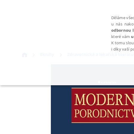
Děláme všec
u nás nako
odbornou l
které vám
u
K tomu slou
i díky vaší 
Eknihy
Zdravotnická a lékařská literatu
NEZBYTNÉ
Nezbytně nutné soubory cookie umožňují základní funkce webovýc
Provider /