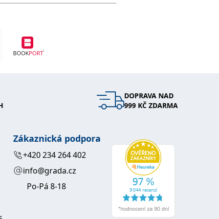
DOPRAVA NAD
H
999 KČ ZDARMA
Zákaznická podpora
+420 234 264 402
info@grada.cz
Po-Pá 8-18
s