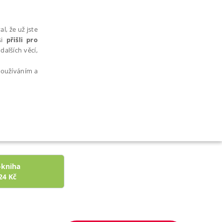
l, že už jste
si
přišli pro
dalších věcí,
 používáním a
AŘAZENÉ SOUBORY
-kniha
24
Kč
bytně nutných souborů cookie správně používat.