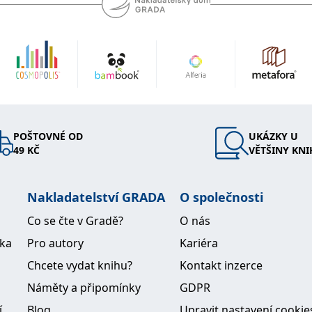
POŠTOVNÉ OD
UKÁZKY U
49 KČ
VĚTŠINY KNI
Nakladatelství GRADA
O společnosti
Co se čte v Gradě?
O nás
ika
Pro autory
Kariéra
Chcete vydat knihu?
Kontakt inzerce
Náměty a připomínky
GDPR
í
Blog
Upravit nastavení cookie