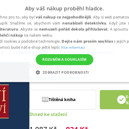
Aby váš nákup proběhl hladce.
hno pro to, aby byl
váš nákup co nejpohodlnější
. Aby si web pamatova
upili. Snažíme se, abychom vám
nenabízeli detektivku
, když jste 
iteraturu
. Abyste se
nemuseli pořád dokola přihlašovat
. A spoustu 
lehčí nákup
na našem webu.
ží cookies a podobné technologie.
Dejte nám prosím souhlas
s jejich
pomoci bude náš e-shop ještě lepší.
Více informací
ra
Lékařské obory
Gynekologie a porodnictví
ROZUMÍM A SOUHLASÍM
Moderní porodnictví
ZOBRAZIT PODROBNOSTI
Roztočil Aleš
,
a kolektiv
ANALYTICKÉ
MARKETINGOVÉ
FUNKČNÍ
NEZ
E
Tištěná kniha
9
Nezbytné
Analytické
Marketingové
Funkční
Nezařazené soubory
Ihned ke stažení
h stránek, jako je přihlášení uživatele a správa účtu. Webové stránky nelze bez nez