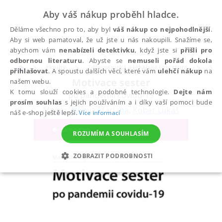
Aby váš nákup proběhl hladce.
Děláme všechno pro to, aby byl
váš nákup co nejpohodlnější
.
Aby si web pamatoval, že už jste u nás nakoupili. Snažíme se,
abychom vám
nenabízeli detektivku
, když jste si
přišli pro
odbornou literaturu
. Abyste se
nemuseli pořád dokola
Eknihy
Zdravotnická a lékařská literatura
Sest
přihlašovat
. A spoustu dalších věcí, které vám
ulehčí nákup
na
Motivace sester
našem webu.
K tomu slouží cookies a podobné technologie.
Dejte nám
po pandemii covidu-19
prosím souhlas
s jejich používáním a i díky vaší pomoci bude
Magerčiaková Mariana
,
Kober Lukáš
náš e-shop ještě lepší.
Více informací
ROZUMÍM A SOUHLASÍM
ZOBRAZIT PODROBNOSTI
NEZBYTNÉ
ANALYTICKÉ
MARKETINGOVÉ
FUNKČNÍ
NEZAŘAZENÉ SOUBORY