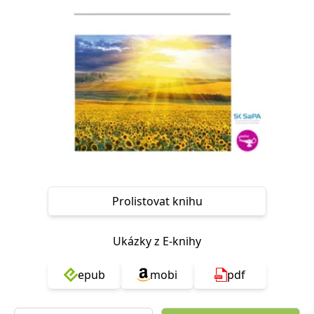
Nezbytné
Analytické
Marketingové
Funkční
Nezařazené soubory
Nezbytně nutné soubory cookie umožňují základní funkce webových
stránek, jako je přihlášení uživatele a správa účtu. Webové stránky nelze
bez nezbytně nutných souborů cookie správně používat.
Provider /
Název
Vyprší
Popis
Doména
CookieScriptConsent
1 měsíc
Tento soubor
CookieScript
cookie
www.grada.cz
používá
služba
Cookie-
Script.com k
Prolistovat knihu
zapamatování
předvoleb
souhlasu se
soubory
Ukázky z E-knihy
cookie
návštěvníků.
Je nutné, aby
banner
epub
mobi
pdf
cookie
Cookie-
Script.com
fungoval