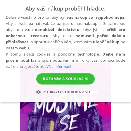
Aby váš nákup proběhl hladce.
Děláme všechno pro to, aby byl
váš nákup co nejpohodlnější
.
Aby si web pamatoval, že už jste u nás nakoupili. Snažíme se,
abychom vám
nenabízeli detektivku
, když jste si
přišli pro
odbornou literaturu
. Abyste se
nemuseli pořád dokola
Eknihy
Beletrie
Young Adult, New Adult
přihlašovat
. A spoustu dalších věcí, které vám
ulehčí nákup
na
Musíme se rozdělit
našem webu.
K tomu slouží cookies a podobné technologie.
Dejte nám
Wood Bill
prosím souhlas
s jejich používáním a i díky vaší pomoci bude
náš e-shop ještě lepší.
Více informací
ROZUMÍM A SOUHLASÍM
ZOBRAZIT PODROBNOSTI
NEZBYTNÉ
ANALYTICKÉ
MARKETINGOVÉ
FUNKČNÍ
NEZAŘAZENÉ SOUBORY