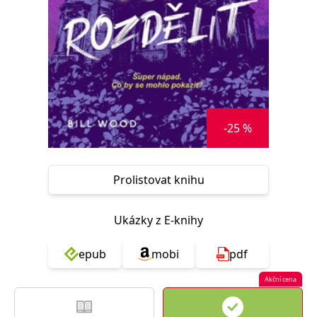
Nezbytné
Analytické
Marketingové
Funkční
Nezařazené soubory
Nezbytně nutné soubory cookie umožňují základní funkce webových
stránek, jako je přihlášení uživatele a správa účtu. Webové stránky nelze
bez nezbytně nutných souborů cookie správně používat.
Provider /
Název
Vyprší
Popis
Doména
-25 %
CookieScriptConsent
1 měsíc
Tento soubor
CookieScript
cookie
www.grada.cz
používá
služba
Prolistovat knihu
Cookie-
Script.com k
zapamatování
předvoleb
Ukázky z E-knihy
souhlasu se
soubory
cookie
návštěvníků.
epub
mobi
pdf
Je nutné, aby
banner
Akční cena
cookie
Cookie-
Script.com
fungoval