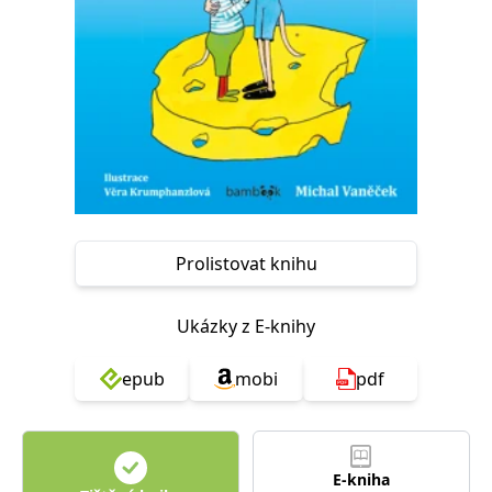
Nezbytné
Analytické
Marketingové
Funkční
Nezařazené soubory
Nezbytně nutné soubory cookie umožňují základní funkce webových
stránek, jako je přihlášení uživatele a správa účtu. Webové stránky nelze
bez nezbytně nutných souborů cookie správně používat.
Provider /
Název
Vyprší
Popis
Doména
CookieScriptConsent
1 měsíc
Tento soubor
CookieScript
cookie
www.grada.cz
používá
Prolistovat knihu
služba
Cookie-
Script.com k
zapamatování
Ukázky z E-knihy
předvoleb
souhlasu se
soubory
epub
mobi
pdf
cookie
návštěvníků.
Je nutné, aby
banner
cookie
Cookie-
Script.com
E-kniha
fungoval