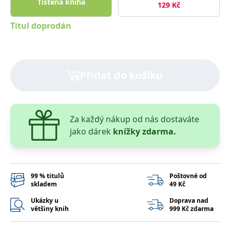
Tištěná kniha
správně.
129
Kč
PHPSESSID
Zavřením
Cookie
PHP.net
Titul doprodán
prohlížeče
generovaný
www.bambook.cz
aplikacemi
založenými
na jazyce
PHP. Toto je
univerzální
identifikátor
Přidat do košíku
používaný k
udržování
proměnných
relací
uživatelů.
Obvykle se
Za každý nákup od nás dostaváte
jedná o
náhodně
jako dárek
knížky zdarma.
vygenerované
číslo, jeho
použití může
být specifické
pro daný
web, ale
99 % titulů
Poštovné od
dobrým
příkladem je
skladem
49 Kč
udržování
přihlášeného
Ukázky u
Doprava nad
stavu
většiny knih
999 Kč zdarma
uživatele mezi
stránkami.