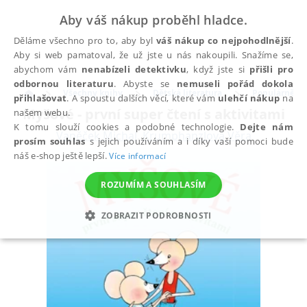
Aby váš nákup proběhl hladce.
Děláme všechno pro to, aby byl
váš nákup co nejpohodlnější
.
Aby si web pamatoval, že už jste u nás nakoupili. Snažíme se,
abychom vám
nenabízeli detektivku
, když jste si
přišli pro
odbornou literaturu
. Abyste se
nemuseli pořád dokola
Všechny knihy
Dětská literatura
Populárně na
přihlašovat
. A spoustu dalších věcí, které vám
ulehčí nákup
na
Myšové - první super čtení s aktivitami
našem webu.
K tomu slouží cookies a podobné technologie.
Dejte nám
Vaněček Michal
,
Krumphanzlová Věra
prosím souhlas
s jejich používáním a i díky vaší pomoci bude
náš e-shop ještě lepší.
Více informací
ROZUMÍM A SOUHLASÍM
ZOBRAZIT PODROBNOSTI
NEZBYTNÉ
ANALYTICKÉ
MARKETINGOVÉ
FUNKČNÍ
NEZAŘAZENÉ SOUBORY