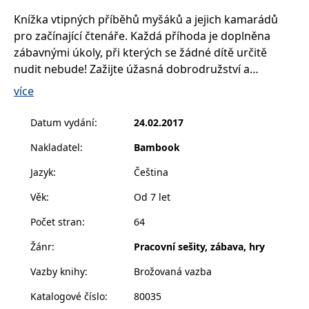
__cf_bm
30 minut
Tento soubor
Cloudflare Inc.
cookie se
.heureka.cz
Knížka vtipných příběhů myšáků a jejich kamarádů
používá k
pro začínající čtenáře. Každá příhoda je doplněna
rozlišení mezi
lidmi a
zábavnými úkoly, při kterých se žádné dítě určitě
roboty. To je
pro web
nudit nebude! Zažijte úžasná dobrodružství a
přínosné, aby
bylo možné
zpestřete si čtení řešením zábavných úkolů a
více
podávat
vyluštěním nejrůznějších hádanek, bludišť nebo
platné zprávy
o používání
rébusů.
Datum vydání
:
24.02.2017
jejich
webových
stránek.
Nakladatel
:
Bambook
CookieConsent
1 rok
Tento soubor
Cybot A/S
cookie ukládá
Jazyk
:
Čeština
www.bambook.cz
stav souhlasu
uživatele se
Věk
:
Od 7 let
soubory
cookie pro
aktuální
Počet stran
:
64
doménu.
Žánr
:
Pracovní sešity, zábava, hry
G_ENABLED_IDPS
1 rok 1
Slouží k
Google LLC
měsíc
přihlášení
.www.grada.cz
pomocí
Vazby knihy
:
Brožovaná vazba
Google
Katalogové číslo
:
80035
ASP.NET_SessionId
Zavřením
Tento soubor
Microsoft
prohlížeče
cookie
Corporation