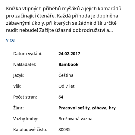
__cf_bm
30 minut
Tento soubor
Cloudflare Inc.
cookie se
.heureka.cz
Knížka vtipných příběhů myšáků a jejich kamarádů
používá k
pro začínající čtenáře. Každá příhoda je doplněna
rozlišení mezi
lidmi a
zábavnými úkoly, při kterých se žádné dítě určitě
roboty. To je
pro web
nudit nebude! Zažijte úžasná dobrodružství a
přínosné, aby
bylo možné
zpestřete si čtení řešením zábavných úkolů a
více
podávat
vyluštěním nejrůznějších hádanek, bludišť nebo
platné zprávy
o používání
rébusů.
Datum vydání
:
24.02.2017
jejich
webových
stránek.
Nakladatel
:
Bambook
CookieConsent
1 rok
Tento soubor
Cybot A/S
cookie ukládá
Jazyk
:
Čeština
www.bambook.cz
stav souhlasu
uživatele se
Věk
:
Od 7 let
soubory
cookie pro
aktuální
Počet stran
:
64
doménu.
Žánr
:
Pracovní sešity, zábava, hry
G_ENABLED_IDPS
1 rok 1
Slouží k
Google LLC
měsíc
přihlášení
.www.grada.cz
pomocí
Vazby knihy
:
Brožovaná vazba
Google
Katalogové číslo
:
80035
ASP.NET_SessionId
Zavřením
Tento soubor
Microsoft
prohlížeče
cookie
Corporation