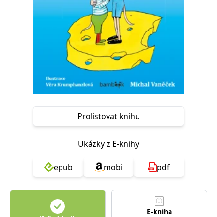
Nezbytné
Analytické
Marketingové
Funkční
Nezařazené soubory
Nezbytně nutné soubory cookie umožňují základní funkce webových
stránek, jako je přihlášení uživatele a správa účtu. Webové stránky nelze
bez nezbytně nutných souborů cookie správně používat.
Provider /
Název
Vyprší
Popis
Doména
CookieScriptConsent
1 měsíc
Tento soubor
CookieScript
cookie
www.grada.cz
používá
Prolistovat knihu
služba
Cookie-
Script.com k
zapamatování
Ukázky z E-knihy
předvoleb
souhlasu se
soubory
epub
mobi
pdf
cookie
návštěvníků.
Je nutné, aby
banner
cookie
Cookie-
Script.com
E-kniha
fungoval