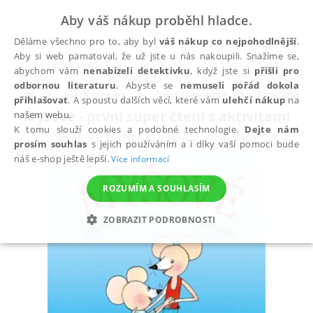
Aby váš nákup proběhl hladce.
Děláme všechno pro to, aby byl
váš nákup co nejpohodlnější
.
Aby si web pamatoval, že už jste u nás nakoupili. Snažíme se,
abychom vám
nenabízeli detektivku
, když jste si
přišli pro
odbornou literaturu
. Abyste se
nemuseli pořád dokola
Všechny knihy
Dětská literatura
Populárně na
přihlašovat
. A spoustu dalších věcí, které vám
ulehčí nákup
na
Myšové - první super čtení s aktivitami
našem webu.
K tomu slouží cookies a podobné technologie.
Dejte nám
Vaněček Michal
,
Krumphanzlová Věra
prosím souhlas
s jejich používáním a i díky vaší pomoci bude
náš e-shop ještě lepší.
Více informací
ROZUMÍM A SOUHLASÍM
ZOBRAZIT PODROBNOSTI
NEZBYTNÉ
ANALYTICKÉ
MARKETINGOVÉ
FUNKČNÍ
NEZAŘAZENÉ SOUBORY