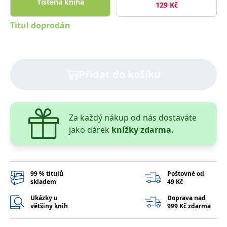
Tištěná kniha
správně.
129
Kč
PHPSESSID
Zavřením
Cookie
PHP.net
Titul doprodán
prohlížeče
generovaný
www.bambook.cz
aplikacemi
založenými
na jazyce
PHP. Toto je
univerzální
identifikátor
Přidat do košíku
používaný k
udržování
proměnných
relací
uživatelů.
Obvykle se
Za každý nákup od nás dostaváte
jedná o
náhodně
jako dárek
knížky zdarma.
vygenerované
číslo, jeho
použití může
být specifické
pro daný
web, ale
99 % titulů
Poštovné od
dobrým
příkladem je
skladem
49 Kč
udržování
přihlášeného
Ukázky u
Doprava nad
stavu
většiny knih
999 Kč zdarma
uživatele mezi
stránkami.