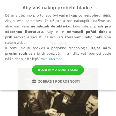
Aby váš nákup proběhl hladce.
Děláme všechno pro to, aby byl
váš nákup co nejpohodlnější
.
Aby si web pamatoval, že už jste u nás nakoupili. Snažíme se,
abychom vám
nenabízeli detektivku
, když jste si
přišli pro
odbornou literaturu
. Abyste se
nemuseli pořád dokola
Eknihy
Stavebnictví a architektura
Architektu
přihlašovat
. A spoustu dalších věcí, které vám
ulehčí nákup
na
Na dvě
našem webu.
K tomu slouží cookies a podobné technologie.
Dejte nám
Padesát příběhů pražských pohostinství, pivnic a
prosím souhlas
s jejich používáním a i díky vaší pomoci bude
putyk
náš e-shop ještě lepší.
Více informací
Sojka Petr
ROZUMÍM A SOUHLASÍM
ZOBRAZIT PODROBNOSTI
NEZBYTNÉ
ANALYTICKÉ
MARKETINGOVÉ
FUNKČNÍ
NEZAŘAZENÉ SOUBORY