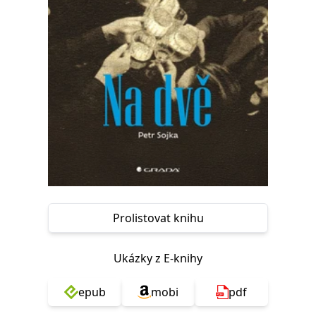
Nezbytné
Analytické
Marketingové
Funkční
Nezařazené soubory
Nezbytně nutné soubory cookie umožňují základní funkce webových
stránek, jako je přihlášení uživatele a správa účtu. Webové stránky nelze
bez nezbytně nutných souborů cookie správně používat.
Provider /
Název
Vyprší
Popis
Doména
CookieScriptConsent
1 měsíc
Tento soubor
CookieScript
cookie
www.grada.cz
používá
služba
Cookie-
Script.com k
zapamatování
předvoleb
Prolistovat knihu
souhlasu se
soubory
cookie
návštěvníků.
Ukázky z E-knihy
Je nutné, aby
banner
cookie
epub
mobi
pdf
Cookie-
Script.com
fungoval