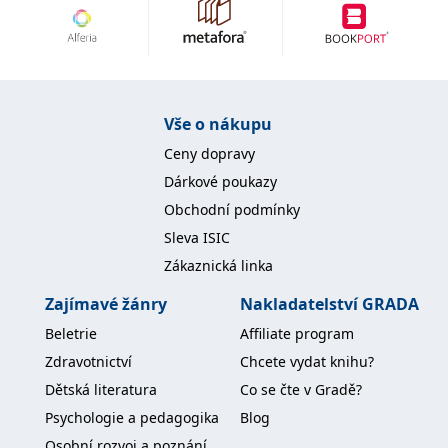
IDE
1 rok
Tento soubor cookie
Google LLC
nastavuje společnost
.doubleclick.net
Doubleclick a provádí
informace o tom, jak
koncový uživatel používá
webové stránky a
jakoukoli reklamu,
Vše o nákupu
kterou koncový uživatel
mohl vidět před
Ceny dopravy
návštěvou uvedeného
webu.
Dárkové poukazy
uid
.adform.net
2 měsíce
Tento soubor cookie
Obchodní podmínky
poskytuje jednoznačně
přiřazené strojově
Sleva ISIC
generované ID uživatele
a shromažďuje údaje o
Zákaznická linka
aktivitě na webu. Tato
data mohou být
odeslána k analýze a
Zajímavé žánry
Nakladatelství GRADA
hlášení třetí straně.
Beletrie
Affiliate program
Zdravotnictví
Chcete vydat knihu?
Dětská literatura
Co se čte v Gradě?
Psychologie a pedagogika
Blog
Osobní rozvoj a poznání