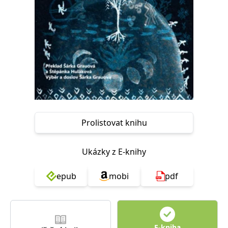
Nezbytné
Analytické
Marketingové
Funkční
Nezařazené soubory
Nezbytně nutné soubory cookie umožňují základní funkce webových
stránek, jako je přihlášení uživatele a správa účtu. Webové stránky nelze
bez nezbytně nutných souborů cookie správně používat.
Provider /
Název
Vyprší
Popis
Doména
CookieScriptConsent
1 měsíc
Tento soubor
CookieScript
cookie
www.grada.cz
používá
Prolistovat knihu
služba
Cookie-
Script.com k
zapamatování
Ukázky z E-knihy
předvoleb
souhlasu se
soubory
cookie
epub
mobi
pdf
návštěvníků.
Je nutné, aby
banner
cookie
Cookie-
Script.com
fungoval
E-kniha