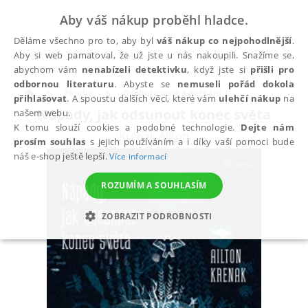
Aby váš nákup proběhl hladce.
Děláme všechno pro to, aby byl
váš nákup co nejpohodlnější
.
Aby si web pamatoval, že už jste u nás nakoupili. Snažíme se,
abychom vám
nenabízeli detektivku
, když jste si
přišli pro
odbornou literaturu
. Abyste se
nemuseli pořád dokola
Eknihy
Osobní rozvoj a poznání
přihlašovat
. A spoustu dalších věcí, které vám
ulehčí nákup
na
Nápady, jak odsunout konec světa
našem webu.
K tomu slouží cookies a podobné technologie.
Dejte nám
Krenak Ailton
prosím souhlas
s jejich používáním a i díky vaší pomoci bude
náš e-shop ještě lepší.
Více informací
ROZUMÍM A SOUHLASÍM
ZOBRAZIT PODROBNOSTI
NEZBYTNÉ
ANALYTICKÉ
MARKETINGOVÉ
FUNKČNÍ
NEZAŘAZENÉ SOUBORY