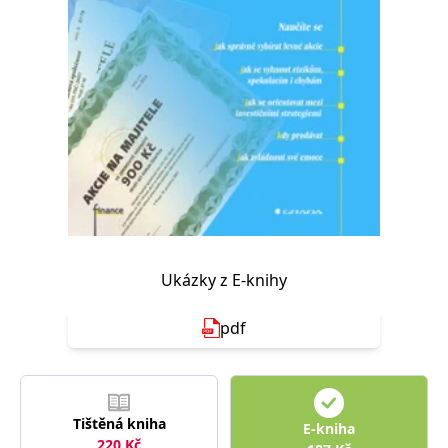
Nezbytné
Analytické
Marketingové
Funkční
Nezařazené soubory
Nezbytně nutné soubory cookie umožňují základní funkce webových
stránek, jako je přihlášení uživatele a správa účtu. Webové stránky nelze
bez nezbytně nutných souborů cookie správně používat.
Provider /
Název
Vyprší
Popis
Doména
CookieScriptConsent
1 měsíc
Tento soubor
CookieScript
cookie
www.grada.cz
používá
služba
Cookie-
Script.com k
Ukázky z E-knihy
zapamatování
předvoleb
souhlasu se
pdf
soubory
cookie
návštěvníků.
Je nutné, aby
banner
cookie
Cookie-
Tištěná kniha
Script.com
E-kniha
fungoval
220
Kč