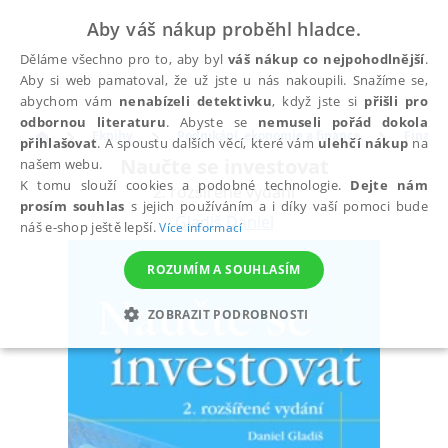
Aby váš nákup proběhl hladce.
Děláme všechno pro to, aby byl
váš nákup co nejpohodlnější
.
Aby si web pamatoval, že už jste u nás nakoupili. Snažíme se,
abychom vám
nenabízeli detektivku
, když jste si
přišli pro
odbornou literaturu
. Abyste se
nemuseli pořád dokola
Eknihy
Podnikání, ekonomie a finance
Finance
přihlašovat
. A spoustu dalších věcí, které vám
ulehčí nákup
na
Naučte se investovat
našem webu.
K tomu slouží cookies a podobné technologie.
Dejte nám
2. rozšířené vydání
prosím souhlas
s jejich používáním a i díky vaší pomoci bude
Gladiš Daniel
náš e-shop ještě lepší.
Více informací
ROZUMÍM A SOUHLASÍM
ZOBRAZIT PODROBNOSTI
NEZBYTNÉ
ANALYTICKÉ
MARKETINGOVÉ
FUNKČNÍ
NEZAŘAZENÉ SOUBORY