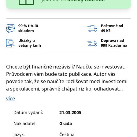
__cf_bm
30 minut
Tento soubor
Cloudflare Inc.
cookie se
.heureka.cz
používá k
rozlišení mezi
lidmi a
roboty. To je
99 % titulů
Poštovné od
pro web
skladem
49 Kč
přínosné, aby
bylo možné
Ukázky u
Doprava nad
podávat
většiny knih
999 Kč zdarma
platné zprávy
o používání
jejich
webových
stránek.
Chcete být finančně nezávislí? Naučte se investovat.
CookieConsent
1 rok
Tento soubor
Cybot A/S
Průvodcem vám bude tato publikace. Autor vás
cookie ukládá
www.bambook.cz
stav souhlasu
povede tak, že se naučíte rozlišovat mezi investicemi
uživatele se
a spekulacemi, správně chápat riziko, odhadovat
soubory
cookie pro
vnitřní hodnotu akcie, rozlišovat mezi investičními
aktuální
více
doménu.
strategiemi.
G_ENABLED_IDPS
1 rok 1
Slouží k
Google LLC
Datum vydání
:
21.03.2005
měsíc
přihlášení
.www.grada.cz
Na konkrétních příkladech se naučíte zvládnout
pomocí
Nakladatel
:
Grada
Google
investiční proces i psychologii investování, vyhýbat se
strachu a chamtivosti, brát v úvahu daně a inflaci.
ASP.NET_SessionId
Zavřením
Tento soubor
Microsoft
Jazyk
:
Čeština
prohlížeče
cookie
Corporation