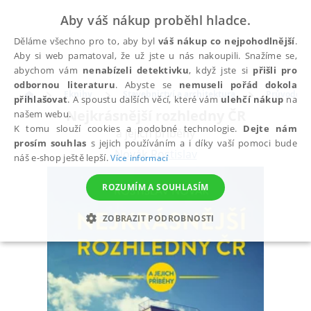
Aby váš nákup proběhl hladce.
Děláme všechno pro to, aby byl
váš nákup co nejpohodlnější
.
Aby si web pamatoval, že už jste u nás nakoupili. Snažíme se,
abychom vám
nenabízeli detektivku
, když jste si
přišli pro
odbornou literaturu
. Abyste se
nemuseli pořád dokola
Eknihy
Stavebnictví a architektura
Průvodce
přihlašovat
. A spoustu dalších věcí, které vám
ulehčí nákup
na
Nejkrásnější rozhledny ČR
našem webu.
K tomu slouží cookies a podobné technologie.
Dejte nám
a jejich příběhy
prosím souhlas
s jejich používáním a i díky vaší pomoci bude
Novák Rostislav
náš e-shop ještě lepší.
Více informací
ROZUMÍM A SOUHLASÍM
ZOBRAZIT PODROBNOSTI
NEZBYTNÉ
ANALYTICKÉ
MARKETINGOVÉ
FUNKČNÍ
NEZAŘAZENÉ SOUBORY