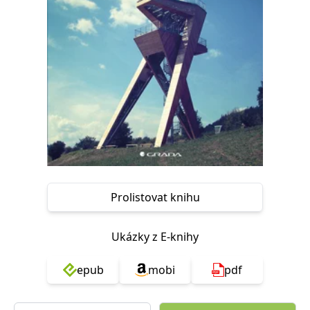
Nezbytné
Analytické
Marketingové
Funkční
Nezařazené soubory
Nezbytně nutné soubory cookie umožňují základní funkce webových
stránek, jako je přihlášení uživatele a správa účtu. Webové stránky nelze
bez nezbytně nutných souborů cookie správně používat.
Provider /
Název
Vyprší
Popis
Doména
CookieScriptConsent
1 měsíc
Tento soubor
CookieScript
cookie
www.grada.cz
používá
služba
Cookie-
Script.com k
Prolistovat knihu
zapamatování
předvoleb
souhlasu se
soubory
Ukázky z E-knihy
cookie
návštěvníků.
Je nutné, aby
banner
epub
mobi
pdf
cookie
Cookie-
Script.com
fungoval