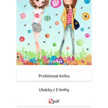
Nezbytné
Analytické
Marketingové
Funkční
Nezařazené soubory
Nezbytně nutné soubory cookie umožňují základní funkce webových
stránek, jako je přihlášení uživatele a správa účtu. Webové stránky nelze
bez nezbytně nutných souborů cookie správně používat.
Provider /
Název
Vyprší
Popis
Doména
CookieScriptConsent
1 měsíc
Tento soubor
CookieScript
cookie
www.grada.cz
používá
služba
Cookie-
Script.com k
zapamatování
předvoleb
Prolistovat knihu
souhlasu se
soubory
cookie
návštěvníků.
Ukázky z E-knihy
Je nutné, aby
banner
cookie
Cookie-
pdf
Script.com
fungoval