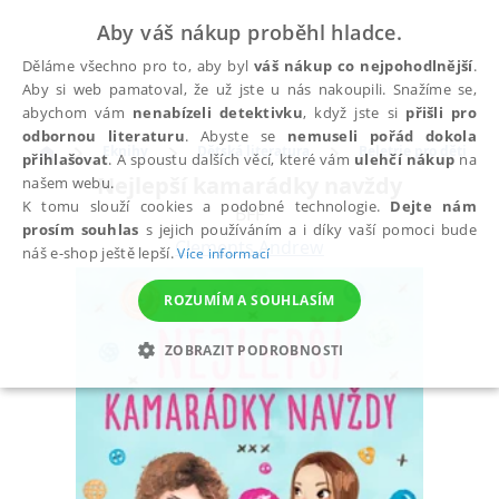
Aby váš nákup proběhl hladce.
Děláme všechno pro to, aby byl
váš nákup co nejpohodlnější
.
Aby si web pamatoval, že už jste u nás nakoupili. Snažíme se,
abychom vám
nenabízeli detektivku
, když jste si
přišli pro
odbornou literaturu
. Abyste se
nemuseli pořád dokola
Eknihy
Dětská literatura
Beletrie pro děti
přihlašovat
. A spoustu dalších věcí, které vám
ulehčí nákup
na
Nejlepší kamarádky navždy
našem webu.
K tomu slouží cookies a podobné technologie.
Dejte nám
BFF
prosím souhlas
s jejich používáním a i díky vaší pomoci bude
Clements Andrew
náš e-shop ještě lepší.
Více informací
ROZUMÍM A SOUHLASÍM
ZOBRAZIT PODROBNOSTI
NEZBYTNÉ
ANALYTICKÉ
MARKETINGOVÉ
FUNKČNÍ
NEZAŘAZENÉ SOUBORY