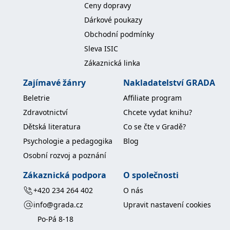
Ceny dopravy
koncový uživatel používá
webové stránky a
Dárkové poukazy
jakoukoli reklamu,
kterou koncový uživatel
Obchodní podmínky
mohl vidět před
návštěvou uvedeného
Sleva ISIC
webu.
Zákaznická linka
MR
7 dní
Toto je soubor cookie
Microsoft
první strany společnosti
Corporation
Microsoft MSN, který
.c.bing.com
Zajímavé žánry
Nakladatelství GRADA
používáme k měření
používání webu pro
Beletrie
Affiliate program
interní analýzu.
Zdravotnictví
Chcete vydat knihu?
_uetvid
1 rok
Toto je soubor cookie
Microsoft
využívaný společností
Corporation
Dětská literatura
Co se čte v Gradě?
Microsoft Bing Ads a je
.grada.cz
sledovacím souborem
Psychologie a pedagogika
Blog
cookie. Umožňuje nám
komunikovat s
Osobní rozvoj a poznání
uživatelem, který již dříve
navštívil náš web.
Zákaznická podpora
O společnosti
test_cookie
15 minut
Tento soubor cookie
Google LLC
nastavuje společnost
.doubleclick.net
+420 234 264 402
O nás
DoubleClick (kterou
vlastní společnost
info@grada.cz
Upravit nastavení cookies
Google), aby zjistila, zda
prohlížeč návštěvníka
Po-Pá 8-18
webu podporuje
soubory cookie.