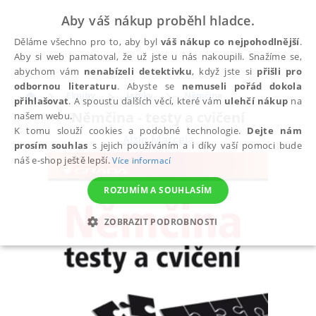
Aby váš nákup proběhl hladce.
Děláme všechno pro to, aby byl
váš nákup co nejpohodlnější
.
Aby si web pamatoval, že už jste u nás nakoupili. Snažíme se,
abychom vám
nenabízeli detektivku
, když jste si
přišli pro
odbornou literaturu
. Abyste se
nemuseli pořád dokola
Eknihy
Jazyky
Němčina
přihlašovat
. A spoustu dalších věcí, které vám
ulehčí nákup
na
Němčina - testy a cvičení
našem webu.
K tomu slouží cookies a podobné technologie.
Dejte nám
Alzin Marcela
prosím souhlas
s jejich používáním a i díky vaší pomoci bude
náš e-shop ještě lepší.
Více informací
ROZUMÍM A SOUHLASÍM
ZOBRAZIT PODROBNOSTI
NEZBYTNÉ
ANALYTICKÉ
MARKETINGOVÉ
FUNKČNÍ
NEZAŘAZENÉ SOUBORY