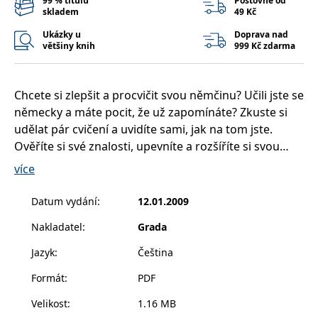
99 % titulů
Poštovné od
__cf_bm
30 minut
Tento soubor
Cloudflare Inc.
skladem
49 Kč
cookie se
.heureka.cz
používá k
Ukázky u
Doprava nad
rozlišení mezi
většiny knih
999 Kč zdarma
lidmi a
roboty. To je
pro web
přínosné, aby
bylo možné
Chcete si zlepšit a procvičit svou němčinu? Učili jste se
podávat
platné zprávy
německy a máte pocit, že už zapomínáte? Zkuste si
o používání
jejich
udělat pár cvičení a uvidíte sami, jak na tom jste.
webových
Ověříte si své znalosti, upevníte a rozšíříte si svou
stránek.
slovní zásobu, zopakujete předložky, slovesa a
CookieConsent
1 rok
Tento soubor
Cybot A/S
více
cookie ukládá
www.bambook.cz
potvrdíte si porozumění textu. V knize je 100 hravých
stav souhlasu
cvičení a testů na německou slovní zásobu, cvičení,
uživatele se
Datum vydání
:
12.01.2009
soubory
doplňovačky, křížovky, osmisměrky a slovní zásoba na
cookie pro
aktuální
Nakladatel
:
Grada
různá témata. Na konci knihy najdete řešení všech
doménu.
cvičení. Kniha je vhodná pro studenty i samouky.
Jazyk
:
Čeština
G_ENABLED_IDPS
1 rok 1
Slouží k
Google LLC
měsíc
přihlášení
.www.grada.cz
pomocí
Formát
:
PDF
Google
Velikost
:
1.16 MB
ASP.NET_SessionId
Zavřením
Tento soubor
Microsoft
prohlížeče
cookie
Corporation