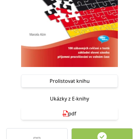
Nezbytné
Analytické
Marketingové
Funkční
Nezařazené soubory
Nezbytně nutné soubory cookie umožňují základní funkce webových
stránek, jako je přihlášení uživatele a správa účtu. Webové stránky nelze
bez nezbytně nutných souborů cookie správně používat.
Provider /
Název
Vyprší
Popis
Doména
CookieScriptConsent
1 měsíc
Tento soubor
CookieScript
cookie
www.grada.cz
používá
služba
Prolistovat knihu
Cookie-
Script.com k
zapamatování
předvoleb
souhlasu se
Ukázky z E-knihy
soubory
cookie
návštěvníků.
pdf
Je nutné, aby
banner
cookie
Cookie-
Script.com
fungoval