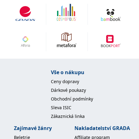
IDE
1 rok
Tento soubor cookie
Google LLC
nastavuje společnost
.doubleclick.net
Doubleclick a provádí
informace o tom, jak
koncový uživatel používá
webové stránky a
jakoukoli reklamu,
kterou koncový uživatel
mohl vidět před
návštěvou uvedeného
webu.
uid
.adform.net
2 měsíce
Tento soubor cookie
poskytuje jednoznačně
přiřazené strojově
Vše o nákupu
generované ID uživatele
a shromažďuje údaje o
Ceny dopravy
aktivitě na webu. Tato
data mohou být
Dárkové poukazy
odeslána k analýze a
hlášení třetí straně.
Obchodní podmínky
Sleva ISIC
Zákaznická linka
Zajímavé žánry
Nakladatelství GRADA
Beletrie
Affiliate program