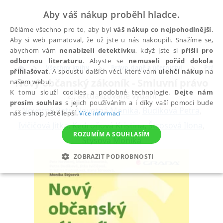
Aby váš nákup proběhl hladce.
Děláme všechno pro to, aby byl
váš nákup co nejpohodlnější
.
Aby si web pamatoval, že už jste u nás nakoupili. Snažíme se,
abychom vám
nenabízeli detektivku
, když jste si
přišli pro
odbornou literaturu
. Abyste se
nemuseli pořád dokola
Všechny knihy
Právo, daně a účetnictví
Právo
přihlašovat
. A spoustu dalších věcí, které vám
ulehčí nákup
na
Nový občanský zákoník - Smluvní právo
našem webu.
K tomu slouží cookies a podobné technologie.
Dejte nám
2., aktualizované vydání
prosím souhlas
s jejich používáním a i díky vaší pomoci bude
Novotný Petr
,
Novotná Monika
,
Budíková Petra
,
náš e-shop ještě lepší.
Více informací
Ivičičová Jitka
,
Kedroňová Kristina
,
Štrosová Ilona
,
ROZUMÍM A SOUHLASÍM
Štýsová Monika
ZOBRAZIT PODROBNOSTI
NEZBYTNÉ
ANALYTICKÉ
MARKETINGOVÉ
FUNKČNÍ
NEZAŘAZENÉ SOUBORY