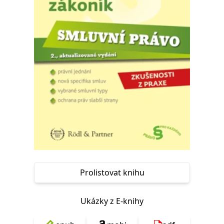
Nezbytné
Analytické
Marketingové
Funkční
Nezařazené soubory
Nezbytně nutné soubory cookie umožňují základní funkce webových
stránek, jako je přihlášení uživatele a správa účtu. Webové stránky nelze
bez nezbytně nutných souborů cookie správně používat.
Provider /
Název
Vyprší
Popis
Doména
CookieScriptConsent
1 měsíc
Tento soubor
CookieScript
cookie
www.grada.cz
používá
služba
Cookie-
Script.com k
zapamatování
předvoleb
souhlasu se
soubory
Prolistovat knihu
cookie
návštěvníků.
Je nutné, aby
banner
cookie
Ukázky z E-knihy
Cookie-
Script.com
fungoval