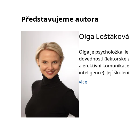
Představujeme autora
Olga Lošťáková
Olga je psycholožka, l
dovedností (lektorské 
a efektivní komunikac
inteligence). Její škole
nácvik konkrétních tec
více
každodenním životě. V
působí od roku 2007 a
spolupracovala s více n
jako jsou marketing, st
obchodní řetězce a ﬁna
Empatická a asertivní 
spoluautorkou knih Jak