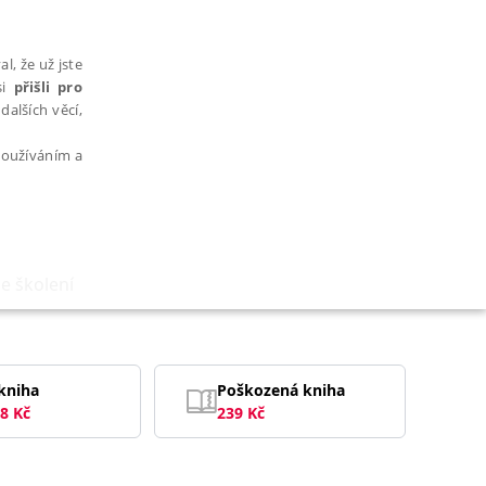
l, že už jste
si
přišli pro
dalších věcí,
 používáním a
ne školení
AŘAZENÉ SOUBORY
kniha
Poškozená kniha
8
Kč
239
Kč
bytně nutných souborů cookie správně používat.