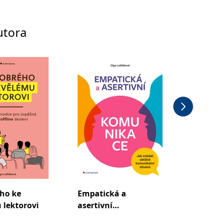
utora
ho ke
Empatická a
Obchod
 lektorovi
asertivní
manaž
komunikace
prezen