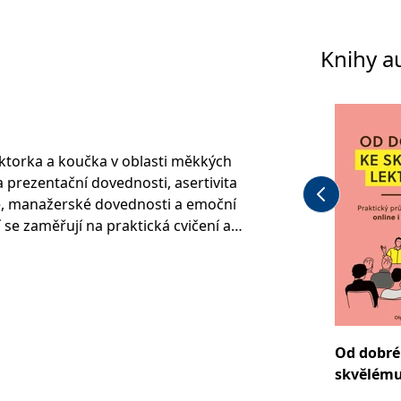
Knihy a
ektorka a koučka v oblasti měkkých
a prezentační dovednosti, asertivita
e, manažerské dovednosti a emoční
ní se zaměřují na praktická cvičení a
hnik, které účastníkům pomáhají v
 oblasti rozvoje měkkých dovedností
 v rámci vzdělávacích programů
ež 13 000 účastníky z různých sfér,
átní správa, IT, výroba, FMCG,
Od dobré
nční instituce. Je autorkou knihy
skvělému
komunikace (Grada, 2020) a
 získat úspěch, klid a vyrovnanost v