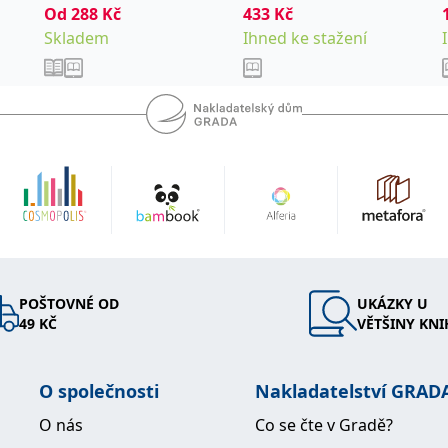
ých komunikačních technik. Ve
Od
288
Kč
433
Kč
ohou tyto techniky efektivně
Skladem
Ihned ke stažení
vním prostředí, ale i v soukromém
 naleznete na adresách
nebo na www.mindtrix.cz.
POŠTOVNÉ OD
UKÁZKY U
49 KČ
VĚTŠINY KNI
O společnosti
Nakladatelství GRAD
O nás
Co se čte v Gradě?