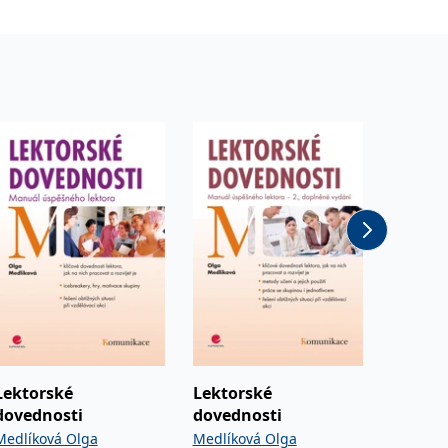
Lektorské
Lektorské
Person
dovednosti
dovednosti
manaže
person
Medlíková Olga
Medlíková Olga
Šikýř Ma