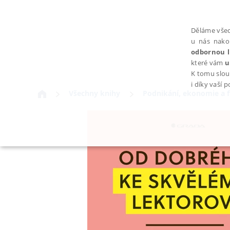
Děláme všec
u nás nako
odbornou l
které vám
u
K tomu slou
i díky vaší 
Všechny knihy
Podnikání, ekonomie a 
NEZBYTNÉ
Nezbytně nutné soubory cookie umožňují základní funkce webovýc
Provider /