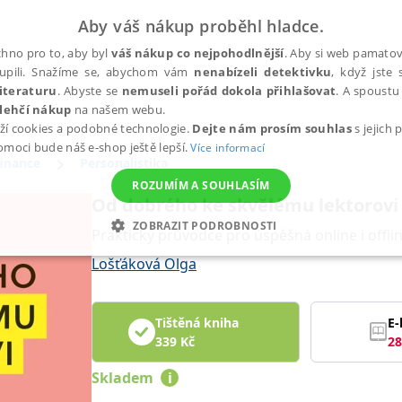
Aby váš nákup proběhl hladce.
hno pro to, aby byl
váš nákup co nejpohodlnější
. Aby si web pamatova
upili. Snažíme se, abychom vám
nenabízeli detektivku
, když jste 
iteraturu
. Abyste se
nemuseli pořád dokola přihlašovat
. A spoustu 
lehčí nákup
na našem webu.
ží cookies a podobné technologie.
Dejte nám prosím souhlas
s jejich
pomoci bude náš e-shop ještě lepší.
Více informací
finance
Personalistika
ROZUMÍM A SOUHLASÍM
Od dobrého ke skvělému lektorovi
ZOBRAZIT PODROBNOSTI
Praktický průvodce pro úspěšná online i offli
ANALYTICKÉ
MARKETINGOVÉ
FUNKČNÍ
NEZ
Lošťáková Olga
Tištěná kniha
E-
Nezbytné
Analytické
Marketingové
Funkční
Nezařazené soubory
339
Kč
28
h stránek, jako je přihlášení uživatele a správa účtu. Webové stránky nelze bez nez
Skladem
i