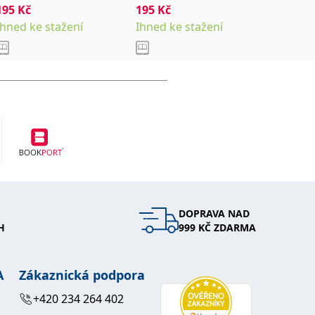
195
Kč
195
Kč
195
Kč
Ihned ke stažení
Ihned ke stažení
Ihned k
DOPRAVA NAD
H
999 KČ ZDARMA
A
Zákaznická podpora
+420 234 264 402