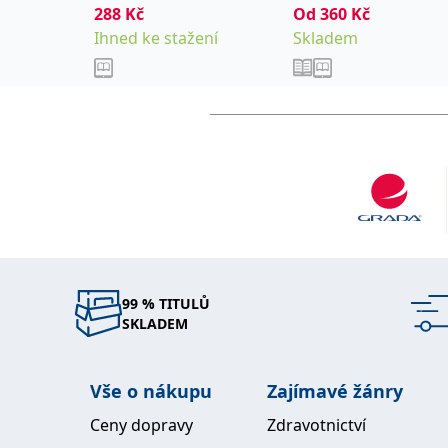
praktické využití různ
kolektiv
288
Kč
Od
360
Kč
Vrabcová Pavla
videích ukazuje, jak m
Ihned ke stažení
Skladem
fungovat nejen v praco
životě. Více informací
www.olgalostakova.cz 
99 % TITULŮ
SKLADEM
Vše o nákupu
Zajímavé žánry
Ceny dopravy
Zdravotnictví