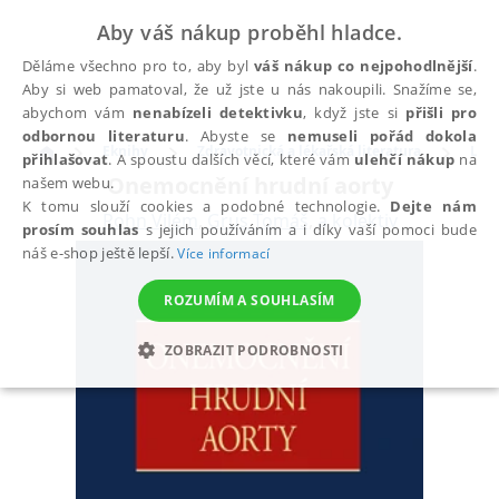
Aby váš nákup proběhl hladce.
Děláme všechno pro to, aby byl
váš nákup co nejpohodlnější
.
Aby si web pamatoval, že už jste u nás nakoupili. Snažíme se,
abychom vám
nenabízeli detektivku
, když jste si
přišli pro
odbornou literaturu
. Abyste se
nemuseli pořád dokola
Eknihy
Zdravotnická a lékařská literatura
Léka
přihlašovat
. A spoustu dalších věcí, které vám
ulehčí nákup
na
Onemocnění hrudní aorty
našem webu.
K tomu slouží cookies a podobné technologie.
Dejte nám
Rohn Vilém
,
Grus Tomáš
,
a kolektiv
prosím souhlas
s jejich používáním a i díky vaší pomoci bude
náš e-shop ještě lepší.
Více informací
ROZUMÍM A SOUHLASÍM
ZOBRAZIT PODROBNOSTI
NEZBYTNÉ
ANALYTICKÉ
MARKETINGOVÉ
FUNKČNÍ
NEZAŘAZENÉ SOUBORY