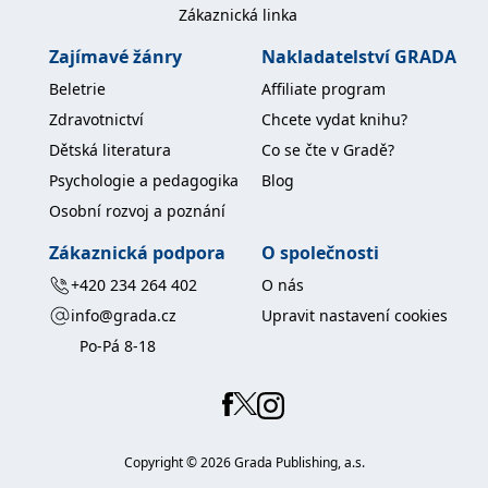
koncový uživatel používá
Zákaznická linka
webové stránky a
jakoukoli reklamu,
Zajímavé žánry
Nakladatelství GRADA
kterou koncový uživatel
mohl vidět před
Beletrie
Affiliate program
návštěvou uvedeného
webu.
Zdravotnictví
Chcete vydat knihu?
MR
7 dní
Toto je soubor cookie
Microsoft
Dětská literatura
Co se čte v Gradě?
první strany společnosti
Corporation
Microsoft MSN, který
.c.bing.com
Psychologie a pedagogika
Blog
používáme k měření
používání webu pro
Osobní rozvoj a poznání
interní analýzu.
_uetvid
1 rok
Toto je soubor cookie
Microsoft
Zákaznická podpora
O společnosti
využívaný společností
Corporation
Microsoft Bing Ads a je
.grada.cz
+420 234 264 402
O nás
sledovacím souborem
cookie. Umožňuje nám
info@grada.cz
Upravit nastavení cookies
komunikovat s
uživatelem, který již dříve
Po-Pá 8-18
navštívil náš web.
test_cookie
15 minut
Tento soubor cookie
Google LLC
nastavuje společnost
.doubleclick.net
DoubleClick (kterou
vlastní společnost
Google), aby zjistila, zda
prohlížeč návštěvníka
Copyright ©
2026
Grada Publishing, a.s.
webu podporuje
soubory cookie.