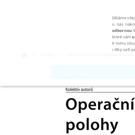
Děláme všec
u nás nako
odbornou l
které vám
u
K tomu slou
i díky vaší 
Eknihy
Zdravotnická a lékařská literatu
NEZBYTNÉ
Nezbytně nutné soubory cookie umožňují základní funkce webovýc
Provider /