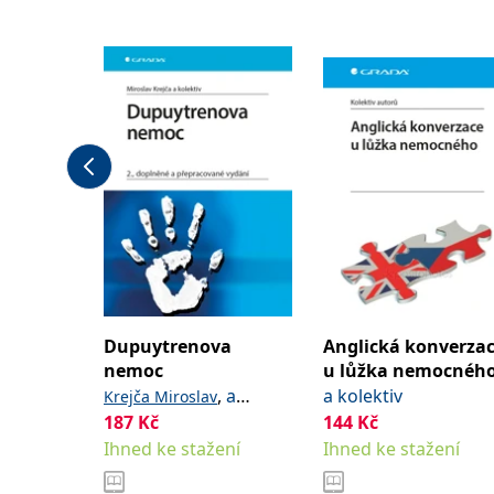
,
a kolektiv
Jan
Dupuytrenova
Anglická konverza
nemoc
u lůžka nemocnéh
,
a
a kolektiv
Krejča Miroslav
kolektiv
187
Kč
144
Kč
Ihned ke stažení
Ihned ke stažení