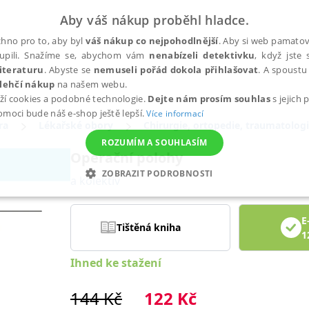
Aby váš nákup proběhl hladce.
hno pro to, aby byl
váš nákup co nejpohodlnější
. Aby si web pamatova
upili. Snažíme se, abychom vám
nenabízeli detektivku
, když jste 
iteraturu
. Abyste se
nemuseli pořád dokola přihlašovat
. A spoustu 
lehčí nákup
na našem webu.
ží cookies a podobné technologie.
Dejte nám prosím souhlas
s jejich
pomoci bude náš e-shop ještě lepší.
Více informací
ra
Lékařské obory
Chirurgie, ortopedie, traumatolog
ROZUMÍM A SOUHLASÍM
Operační polohy
ZOBRAZIT PODROBNOSTI
a kolektiv
ANALYTICKÉ
MARKETINGOVÉ
FUNKČNÍ
NEZ
E
Tištěná kniha
1
Nezbytné
Analytické
Marketingové
Funkční
Nezařazené soubory
Ihned ke stažení
h stránek, jako je přihlášení uživatele a správa účtu. Webové stránky nelze bez nez
144
Kč
122
Kč