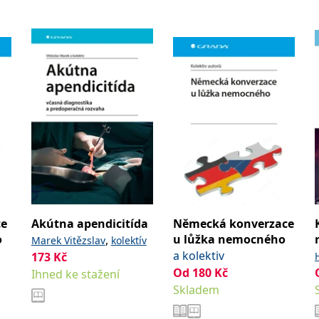
ce
Akútna apendicitída
Německá konverzace
o
u lůžka nemocného
,
Marek Vitězslav
kolektív
a kolektiv
173
Kč
Od
180
Kč
Ihned ke stažení
Skladem