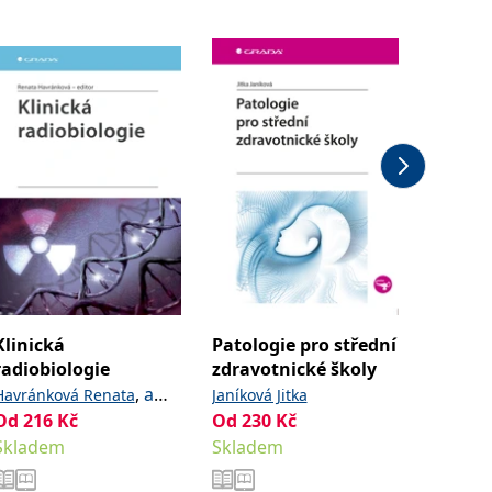
Klinická
Patologie pro střední
Klíšťov
radiobiologie
zdravotnické školy
Růžek D
,
a
Havránková Renata
Janíková Jitka
210
Kč
kolektiv
Od
216
Kč
Od
230
Kč
Ihned k
Skladem
Skladem