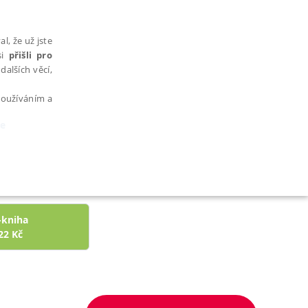
l, že už jste
si
přišli pro
dalších věcí,
 používáním a
ie
AŘAZENÉ SOUBORY
-kniha
22
Kč
bytně nutných souborů cookie správně používat.