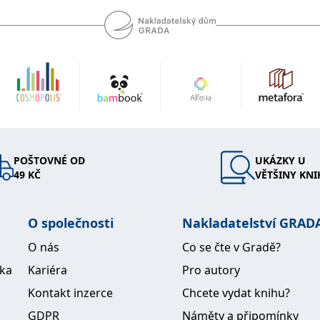
POŠTOVNÉ OD
UKÁZKY U
49 KČ
VĚTŠINY KNI
O společnosti
Nakladatelství GRAD
O nás
Co se čte v Gradě?
ika
Kariéra
Pro autory
Kontakt inzerce
Chcete vydat knihu?
GDPR
Náměty a připomínky