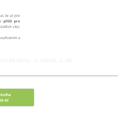
l, že už jste
si
přišli pro
dalších věcí,
 používáním a
ické školy - 2. ročník, 2. díl
AŘAZENÉ SOUBORY
-kniha
09
Kč
bytně nutných souborů cookie správně používat.