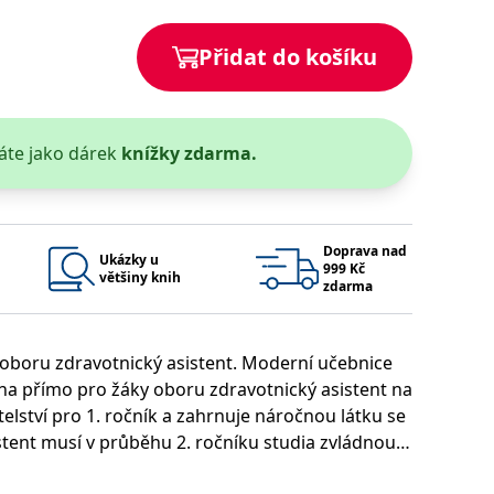
 se soubory cookie návštěvníků. Je nutné, aby banner cookie
Přidat do košíku
používaný k udržování proměnných relací uživatelů. Obvykle se
obrým příkladem je udržování přihlášeného stavu uživatele
áte jako dárek
knížky zdarma.
y bylo možné podávat platné zprávy o používání jejich
u.
Doprava nad
Ukázky u
999 Kč
většiny knih
zdarma
 oboru zdravotnický asistent. Moderní učebnice
vena přímo pro žáky oboru zdravotnický asistent na
Vyprší
Popis
lství pro 1. ročník a zahrnuje náročnou látku se
ění správného vzhledu dialogových oken.
1 rok
### Luigisbox???
tent musí v průběhu 2. ročníku studia zvládnout.
avštívenou stránku a slouží k počítání a sledování zobrazení
jazyků a zemí
1 rok
 studijní požadavky pro tento předmět. Učebnici
u na sociálních médiích. Může také shromažďovat informace o
avštívené stránky.