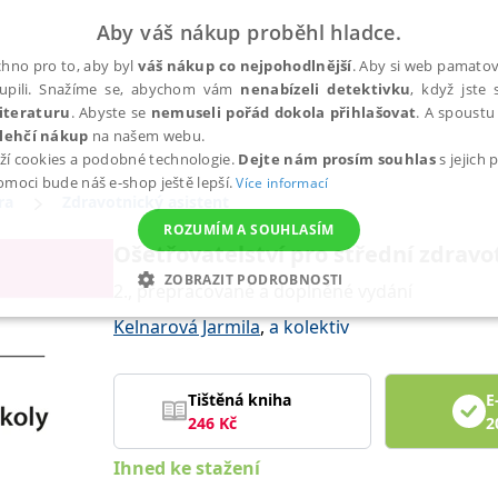
Aby váš nákup proběhl hladce.
hno pro to, aby byl
váš nákup co nejpohodlnější
. Aby si web pamatova
upili. Snažíme se, abychom vám
nenabízeli detektivku
, když jste 
iteraturu
. Abyste se
nemuseli pořád dokola přihlašovat
. A spoustu 
lehčí nákup
na našem webu.
ží cookies a podobné technologie.
Dejte nám prosím souhlas
s jejich
pomoci bude náš e-shop ještě lepší.
Více informací
ra
Zdravotnický asistent
ROZUMÍM A SOUHLASÍM
Ošetřovatelství pro střední zdravotn
ZOBRAZIT PODROBNOSTI
2., přepracované a doplněné vydání
ANALYTICKÉ
MARKETINGOVÉ
FUNKČNÍ
NEZ
Kelnarová Jarmila
,
a kolektiv
Tištěná kniha
E
Nezbytné
Analytické
Marketingové
Funkční
Nezařazené soubory
246
Kč
2
h stránek, jako je přihlášení uživatele a správa účtu. Webové stránky nelze bez nez
Ihned ke stažení