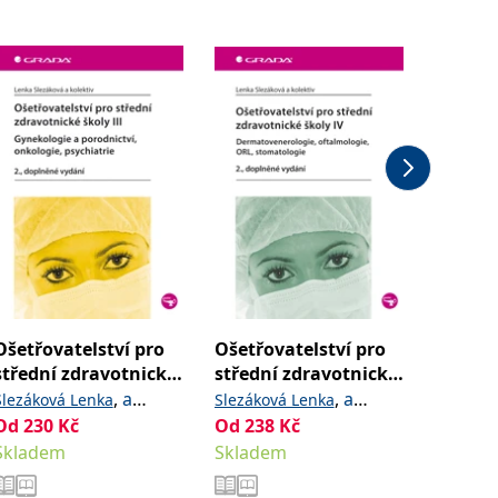
Ošetřovatelství pro
Ošetřovatelství pro
Patolog
střední zdravotnické
střední zdravotnické
zdravo
školy III -
školy IV -
,
a
,
a
Slezáková Lenka
Slezáková Lenka
Janíková 
Gynekologie a
Dermatovenerologie,
kolektiv
Od
230
Kč
kolektiv
Od
238
Kč
Od
230
porodnictví,
oftalmologie, ORL,
Skladem
Skladem
Sklade
onkologie, psychiatr
stomatolo