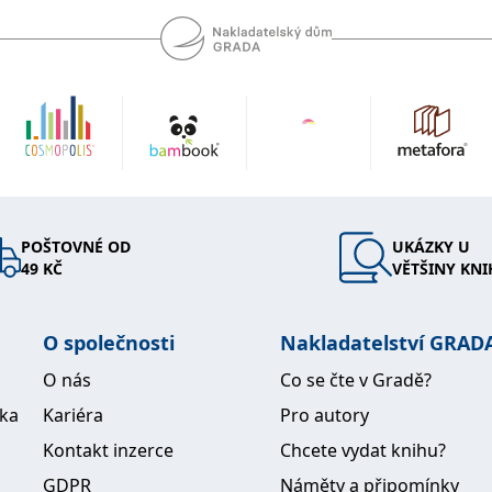
POŠTOVNÉ OD
UKÁZKY U
49 KČ
VĚTŠINY KNI
O společnosti
Nakladatelství GRAD
O nás
Co se čte v Gradě?
ika
Kariéra
Pro autory
Kontakt inzerce
Chcete vydat knihu?
GDPR
Náměty a připomínky