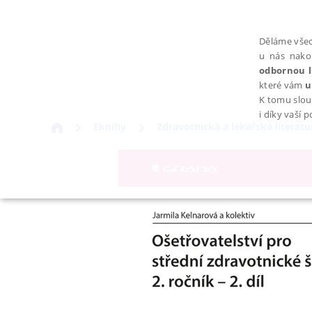
Děláme všec
u nás nako
odbornou l
které vám
u
K tomu slou
i díky vaší 
Eknihy
Zdravotnická a lékařská literatu
NEZBYTNÉ
Nezbytně nutné soubory cookie umožňují základní funkce webovýc
Provider /