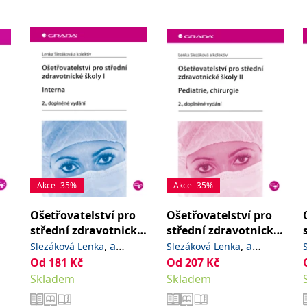
Akce -35%
Akce -35%
Ošetřovatelství pro
Ošetřovatelství pro
střední zdravotnické
střední zdravotnické
k
školy I - Interna
školy II - Pediatrie,
,
a
,
a
Slezáková Lenka
Slezáková Lenka
chirurgie
kolektiv
Od
181
Kč
kolektiv
Od
207
Kč
Skladem
Skladem