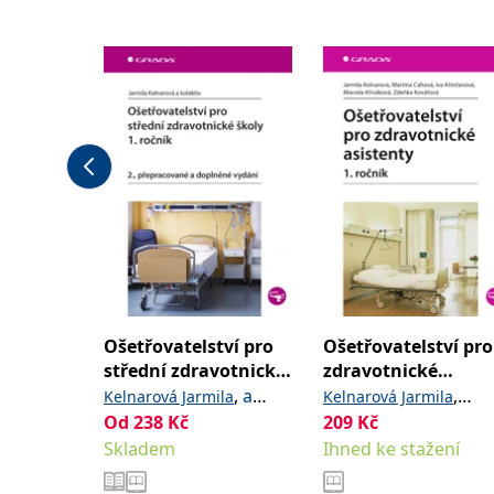
,
a kolektiv
Jan
Ošetřovatelství pro
Ošetřovatelství pro
střední zdravotnické
zdravotnické
školy - 1. ročník
asistenty - 1. roční
,
a
,
Kelnarová Jarmila
Kelnarová Jarmila
kolektiv
Od
238
Kč
209
Kč
,
Cahová Martina
Skladem
Ihned ke stažení
,
Křesťanová Iva
,
Křiváková Marcela