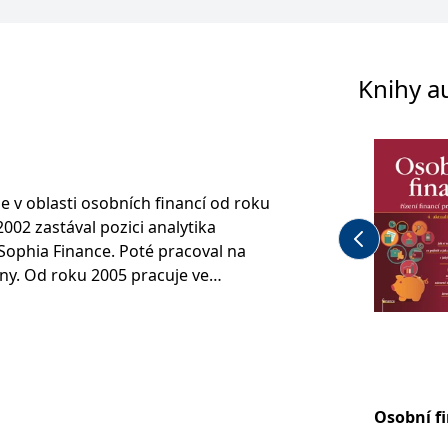
Knihy a
e v oblasti osobních financí od roku
2002 zastával pozici analytika
 Sophia Finance. Poté pracoval na
lny. Od roku 2005 pracuje ve
 vzdělávací firma, ve které má na
ců a vývoj nových produktů. Dále
ichtner s.r.o., zabívající se
. Zde zastává pozici analytika
Osobní f