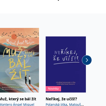
Novinka
Novinka
Muž, který se bál žít
Neříkej, že učíš!?
Houbov
,
Montero Ángel Miguel
Polanská Jitka
Matoušů
Golasov