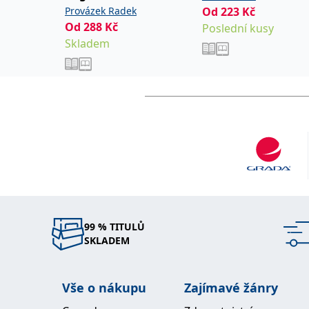
Provázek Radek
Od
223
Kč
Od
288
Kč
Poslední kusy
Skladem
99 % TITULŮ
SKLADEM
Vše o nákupu
Zajímavé žánry