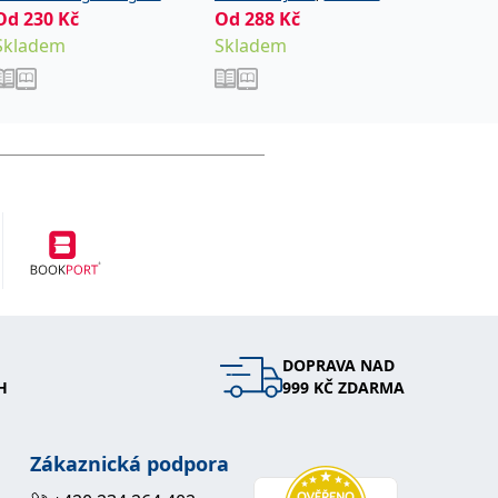
Od
230
Kč
Od
288
,
Kč
Od
411
Hana
Noviková Zuzana
Skladem
Skladem
Sklade
DOPRAVA NAD
H
999 KČ ZDARMA
Zákaznická podpora