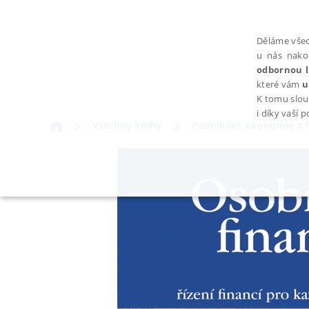
Děláme všec
u nás nako
odbornou l
které vám
u
K tomu slou
i díky vaší 
Všechny knihy
Podnikání, ekonomie a 
NEZBYTNÉ
Nezbytně nutné soubory cookie umožňují základní funkce webovýc
Provider /