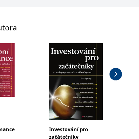
utora
inance
Investování pro
Invest
začátečníky
začáte