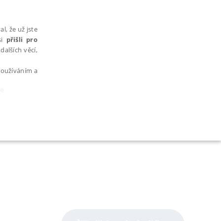
l, že už jste
si
přišli pro
dalších věcí,
 používáním a
ce
AŘAZENÉ SOUBORY
bytně nutných souborů cookie správně používat.