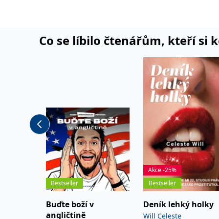
Co se líbilo čtenářům, kteří si 
Akce -25%
Bestseller
Bestseller
Buďte boží v
Deník lehký holky
angličtině
Will Celeste