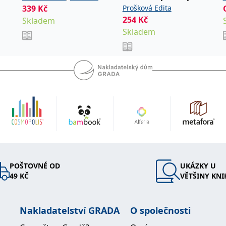
kroky
339
Kč
Prošková Edita
David
254
Kč
Skladem
Skladem
POŠTOVNÉ OD
UKÁZKY U
49 KČ
VĚTŠINY KNI
Nakladatelství GRADA
O společnosti