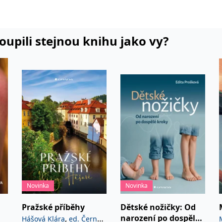
koupili stejnou knihu jako vy?
Novinka
Novinka
Pražské příběhy
Dětské nožičky: Od
narození po dospělé
,
Hášová Klára
ed. Černý