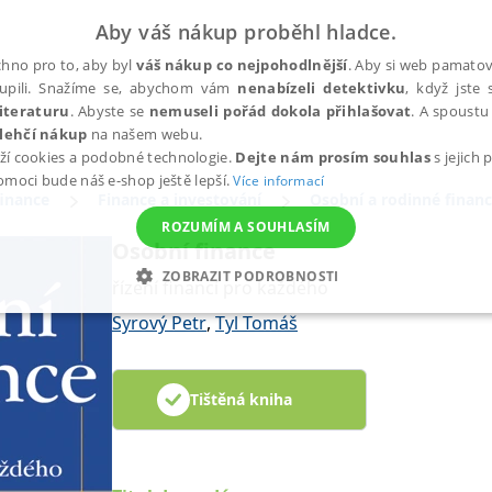
Aby váš nákup proběhl hladce.
hno pro to, aby byl
váš nákup co nejpohodlnější
. Aby si web pamatova
upili. Snažíme se, abychom vám
nenabízeli detektivku
, když jste 
iteraturu
. Abyste se
nemuseli pořád dokola přihlašovat
. A spoustu 
lehčí nákup
na našem webu.
ží cookies a podobné technologie.
Dejte nám prosím souhlas
s jejich
pomoci bude náš e-shop ještě lepší.
Více informací
finance
Finance a investování
Osobní a rodinné finan
ROZUMÍM A SOUHLASÍM
Osobní finance
ZOBRAZIT PODROBNOSTI
řízení financí pro každého
ANALYTICKÉ
MARKETINGOVÉ
FUNKČNÍ
NEZ
Syrový Petr
,
Tyl Tomáš
Tištěná kniha
Nezbytné
Analytické
Marketingové
Funkční
Nezařazené soubory
h stránek, jako je přihlášení uživatele a správa účtu. Webové stránky nelze bez nez