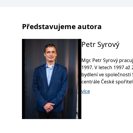
Představujeme autora
Petr Syrový
Mgr. Petr Syrový pracuj
1997. V letech 1997 až 
bydlení ve společnosti
centrále České spořite
společnosti KFP, což je
více
starosti školení porad
pracuje ve společnosti F
finančním poradenstvím
finančních produktů.