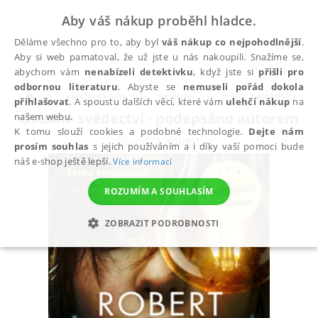
Aby váš nákup proběhl hladce.
Děláme všechno pro to, aby byl
váš nákup co nejpohodlnější
.
Aby si web pamatoval, že už jste u nás nakoupili. Snažíme se,
abychom vám
nenabízeli detektivku
, když jste si
přišli pro
odbornou literaturu
. Abyste se
nemuseli pořád dokola
Všechny knihy
Beletrie
Krimi, detektivky
přihlašovat
. A spoustu dalších věcí, které vám
ulehčí nákup
na
Osudné svědectví - podepsáno autorem
našem webu.
K tomu slouží cookies a podobné technologie.
Dejte nám
Bryndza Robert
prosím souhlas
s jejich používáním a i díky vaší pomoci bude
náš e-shop ještě lepší.
Více informací
ROZUMÍM A SOUHLASÍM
ZOBRAZIT PODROBNOSTI
NEZBYTNÉ
ANALYTICKÉ
MARKETINGOVÉ
FUNKČNÍ
NEZAŘAZENÉ SOUBORY