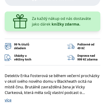
správně.
PHPSESSID
Zavřením
Cookie
PHP.net
prohlížeče
generovaný
www.bambook.cz
aplikacemi
Za každý nákup od nás dostaváte
založenými
na jazyce
jako dárek
knížky zdarma.
PHP. Toto je
univerzální
identifikátor
používaný k
udržování
proměnných
99 % titulů
Poštovné od
relací
uživatelů.
skladem
49 Kč
Obvykle se
jedná o
Ukázky u
Doprava nad
náhodně
většiny knih
999 Kč zdarma
vygenerované
číslo, jeho
použití může
být specifické
pro daný
Detektiv Erika Fosterová se během večerní procházky
web, ale
dobrým
v okolí svého nového domu v Blackheath ocitá na
příkladem je
místě činu. Brutálně zavražděná žena je Vicky
udržování
přihlášeného
Clarkeová, která měla svůj vlastní podcast o
stavu
uživatele mezi
skutečných zločinech.
více
stránkami.