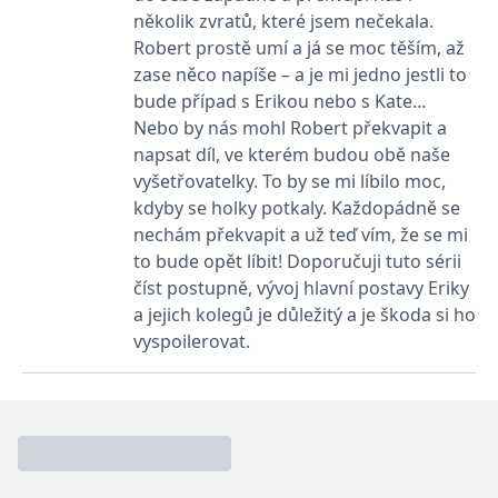
_fbp
3 měsíce
Používá Facebook k
Meta Platform
několik zvratů, které jsem nečekala.
poskytování řady
Inc.
reklamních produktů,
.grada.cz
Robert prostě umí a já se moc těším, až
jako je nabízení cen v
reálném čase od
zase něco napíše – a je mi jedno jestli to
inzerentů třetích stran.
bude případ s Erikou nebo s Kate…
SRM_B
1 rok
Toto je cookie první
Microsoft
Nebo by nás mohl Robert překvapit a
strany společnosti
Corporation
Microsoft MSN, které
.c.bing.com
napsat díl, ve kterém budou obě naše
zajišťuje správné
fungování této webové
vyšetřovatelky. To by se mi líbilo moc,
stránky.
kdyby se holky potkaly. Každopádně se
ANONCHK
10 minut
Tento soubor cookie
Microsoft
nechám překvapit a už teď vím, že se mi
provádí informace o
Corporation
tom, jak koncový
.c.clarity.ms
to bude opět líbit! Doporučuji tuto sérii
uživatel používá web, a
číst postupně, vývoj hlavní postavy Eriky
jakoukoli reklamu,
kterou koncový uživatel
a jejich kolegů je důležitý a je škoda si ho
mohl vidět před
návštěvou uvedeného
vyspoilerovat.
webu.
__utmzzses
Zavřením
Parametry UTM
Google LLC
prohlížeče
používané pro reklamu /
.grada.cz
sledování pomocí
Google Analytics
_uetsid
1 den
Tento soubor cookie
Microsoft
používá společnost Bing
Corporation
k určení, jaké reklamy by
.grada.cz