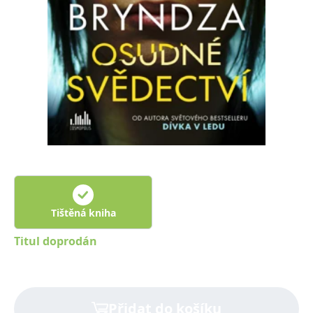
Nezbytné
Analytické
Marketingové
Funkční
Nezařazené soubory
Nezbytně nutné soubory cookie umožňují základní funkce webových
stránek, jako je přihlášení uživatele a správa účtu. Webové stránky nelze
bez nezbytně nutných souborů cookie správně používat.
Provider /
Název
Vyprší
Popis
Doména
CookieScriptConsent
1 měsíc
Tento soubor
CookieScript
cookie
www.grada.cz
používá
služba
Cookie-
Script.com k
zapamatování
předvoleb
Tištěná kniha
souhlasu se
soubory
cookie
Titul doprodán
návštěvníků.
Je nutné, aby
banner
cookie
Cookie-
Script.com
Přidat do košíku
fungoval