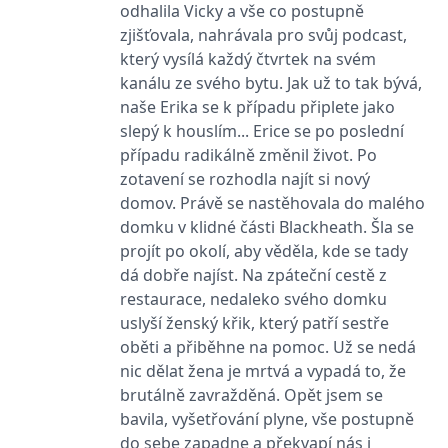
odhalila Vicky a vše co postupně
používá k rozlišení
MUID
1 rok
Tento soubor cookie je v
prohlížeče
Microsoft
jedinečných uživatelů
Microsoftu široce
Corporation
zjišťovala, nahrávala pro svůj podcast,
přiřazením náhodně
používán jako jedinečný
_____tempSessionKey_____
www.grada.cz
1 rok 1
.bing.com
vygenerovaného čísla
identifikátor uživatele.
který vysílá každý čtvrtek na svém
měsíc
jako identifikátoru
Lze jej nastavit pomocí
klienta. Je součástí
kanálu ze svého bytu. Jak už to tak bývá,
vložených skriptů
MSPTC
1 rok
Microsoft
každého požadavku na
Microsoft. Široce se věří,
.bing.com
naše Erika se k případu připlete jako
stránku na webu a slouží
že se synchronizuje s
k výpočtu údajů o
mnoha různými
slepý k houslím... Erice se po poslední
inco_session_temp_browser
www.grada.cz
1 hodina
návštěvnících, relacích a
doménami společnosti
kampaních pro analytické
případu radikálně změnil život. Po
Microsoft, což umožňuje
incomaker_p
www.grada.cz
1 rok 1
přehledy webů.
sledování uživatelů.
měsíc
zotavení se rozhodla najít si nový
VisitorStatus
1 rok
Označuje, zda je
Kentiko
SM
.c.clarity.ms
Zavřením
Toto je soubor cookie
domov. Právě se nastěhovala do malého
_hjSessionUser_3630783
.grada.cz
1 rok
1
návštěvník nový nebo se
Software LLC
prohlížeče
první strany společnosti
měsíc
vrací. Používá se ke
www.grada.cz
domku v klidné části Blackheath. Šla se
Microsoft MSN, který
sledování statistiky
používáme k měření
projít po okolí, aby věděla, kde se tady
návštěvníků ve webové
používání webu pro
analýze.
interní analýzu.
dá dobře najíst. Na zpáteční cestě z
CurrentContact
1 rok
Ukládá identifikátor GUID
Kentiko
MR
7 dní
Toto je soubor cookie
restaurace, nedaleko svého domku
Microsoft
1
kontaktu souvisejícího s
Software LLC
první strany společnosti
Corporation
měsíc
aktuálním návštěvníkem
uslyší ženský křik, který patří sestře
www.grada.cz
Microsoft MSN, který
.c.clarity.ms
webu. Slouží ke
používáme k měření
oběti a přiběhne na pomoc. Už se nedá
sledování aktivit na
používání webu pro
webu.
interní analýzu.
nic dělat žena je mrtvá a vypadá to, že
brutálně zavražděná. Opět jsem se
C
1 měsíc 1
Zjistěte, zda prohlížeč
Adform
den
uživatele podporuje
.adform.net
bavila, vyšetřování plyne, vše postupně
soubory cookie.
do sebe zapadne a překvapí nás i