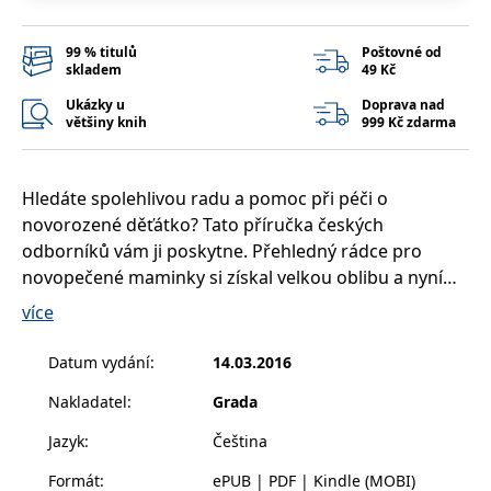
__cf_bm
30 minut
Tento soubor
Cloudflare Inc.
cookie se
.heureka.cz
používá k
99 % titulů
Poštovné od
rozlišení mezi
skladem
49 Kč
lidmi a
roboty. To je
pro web
Ukázky u
Doprava nad
přínosné, aby
většiny knih
999 Kč zdarma
bylo možné
podávat
platné zprávy
o používání
jejich
Hledáte spolehlivou radu a pomoc při péči o
webových
novorozené děťátko? Tato příručka českých
stránek.
odborníků vám ji poskytne. Přehledný rádce pro
CookieConsent
1 rok
Tento soubor
Cybot A/S
cookie ukládá
www.bambook.cz
novopečené maminky si získal velkou oblibu a nyní
stav souhlasu
vychází již ve čtvrtém vydání. Spolehněte se na
uživatele se
více
soubory
praktické, odborné a zároveň empatické rady
cookie pro
aktuální
zkušených pediatrů.
Datum vydání
:
14.03.2016
doménu.
Narození děťátka s sebou přináší radost i mnoho
G_ENABLED_IDPS
1 rok 1
Slouží k
Google LLC
Nakladatel
:
Grada
tušených, ale i naprosto nečekaných starostí a
měsíc
přihlášení
.www.grada.cz
pomocí
otázek. Kniha českých odborníků vás bezpečně
Jazyk
:
Čeština
Google
provede prvními měsíci života vašeho potomka a
ASP.NET_SessionId
Zavřením
Tento soubor
Microsoft
Formát
:
ePUB | PDF | Kindle (MOBI)
zodpoví nejčastější dotazy týkající se péče o zdraví
prohlížeče
cookie
Corporation