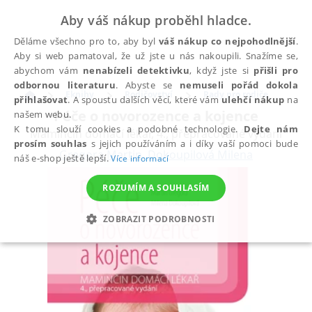
Aby váš nákup proběhl hladce.
Děláme všechno pro to, aby byl
váš nákup co nejpohodlnější
.
Aby si web pamatoval, že už jste u nás nakoupili. Snažíme se,
abychom vám
nenabízeli detektivku
, když jste si
přišli pro
odbornou literaturu
. Abyste se
nemuseli pořád dokola
Eknihy
Rodičovství
Rady pro rodiče
přihlašovat
. A spoustu dalších věcí, které vám
ulehčí nákup
na
Péče o novorozence a kojence
našem webu.
K tomu slouží cookies a podobné technologie.
Dejte nám
Maminčin domácí lékař, 4., přepracované vydání
prosím souhlas
s jejich používáním a i díky vaší pomoci bude
Gregora Martin
,
Dokoupilová Milena
náš e-shop ještě lepší.
Více informací
ROZUMÍM A SOUHLASÍM
ZOBRAZIT PODROBNOSTI
NEZBYTNÉ
ANALYTICKÉ
MARKETINGOVÉ
FUNKČNÍ
NEZAŘAZENÉ SOUBORY