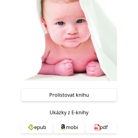
Nezbytné
Analytické
Marketingové
Funkční
Nezařazené soubory
Nezbytně nutné soubory cookie umožňují základní funkce webových
stránek, jako je přihlášení uživatele a správa účtu. Webové stránky nelze
bez nezbytně nutných souborů cookie správně používat.
Provider /
Název
Vyprší
Popis
Doména
CookieScriptConsent
1 měsíc
Tento soubor
CookieScript
cookie
www.grada.cz
používá
služba
Cookie-
Script.com k
zapamatování
předvoleb
Prolistovat knihu
souhlasu se
soubory
cookie
návštěvníků.
Ukázky z E-knihy
Je nutné, aby
banner
cookie
epub
mobi
pdf
Cookie-
Script.com
fungoval