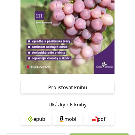
Nezbytné
Analytické
Marketingové
Funkční
Nezařazené soubory
Nezbytně nutné soubory cookie umožňují základní funkce webových
stránek, jako je přihlášení uživatele a správa účtu. Webové stránky nelze
bez nezbytně nutných souborů cookie správně používat.
Provider /
Název
Vyprší
Popis
Doména
CookieScriptConsent
1 měsíc
Tento soubor
CookieScript
cookie
www.grada.cz
používá
služba
Cookie-
Script.com k
zapamatování
Prolistovat knihu
předvoleb
souhlasu se
soubory
cookie
Ukázky z E-knihy
návštěvníků.
Je nutné, aby
banner
epub
mobi
pdf
cookie
Cookie-
Script.com
fungoval