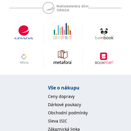
se měly zobrazovat a
které by mohly být
relevantní pro
koncového uživatele,
který si prohlíží web.
MUID
1 rok
Tento soubor cookie je v
Microsoft
Microsoftu široce
Corporation
používán jako jedinečný
.clarity.ms
identifikátor uživatele.
Lze jej nastavit pomocí
vložených skriptů
Microsoft. Široce se věří,
že se synchronizuje s
mnoha různými
doménami společnosti
Microsoft, což umožňuje
sledování uživatelů.
sid
.seznam.cz
1 měsíc
Toto je velmi běžný
název souboru cookie,
Vše o nákupu
ale pokud je nalezen
jako soubor cookie
Ceny dopravy
relace, bude
pravděpodobně použit
Dárkové poukazy
jako pro správu stavu
relace.
Obchodní podmínky
_gcl_au
3 měsíce
Tento soubor cookie
Google LLC
Sleva ISIC
nastavuje společnost
.grada.cz
Doubleclick a provádí
Zákaznická linka
informace o tom, jak