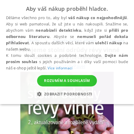
Aby váš nákup proběhl hladce.
Děláme všechno pro to, aby byl
váš nákup co nejpohodlnější
.
Aby si web pamatoval, že už jste u nás nakoupili. Snažíme se,
abychom vám
nenabízeli detektivku
, když jste si
přišli pro
odbornou literaturu
. Abyste se
nemuseli pořád dokola
Eknihy
Zahrada, zvířata, příroda
Zahrada
přihlašovat
. A spoustu dalších věcí, které vám
ulehčí nákup
na
Pěstujeme stolní odrůdy révy vinné
našem webu.
K tomu slouží cookies a podobné technologie.
Dejte nám
2., aktualizované a rozšířené vydání
prosím souhlas
s jejich používáním a i díky vaší pomoci bude
Pavloušek Pavel
náš e-shop ještě lepší.
Více informací
ROZUMÍM A SOUHLASÍM
ZOBRAZIT PODROBNOSTI
NEZBYTNÉ
ANALYTICKÉ
MARKETINGOVÉ
FUNKČNÍ
NEZAŘAZENÉ SOUBORY