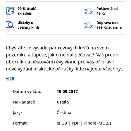
__cf_bm
30 minut
Tento soubor
Cloudflare Inc.
cookie se
.heureka.cz
99 % titulů
Poštovné od
používá k
skladem
49 Kč
rozlišení mezi
lidmi a
Ukázky u
Doprava nad
roboty. To je
pro web
většiny knih
999 Kč zdarma
přínosné, aby
bylo možné
podávat
platné zprávy
Chystáte se vysadit pár révových keřů na svém
o používání
jejich
pozemku a tápete, jak o ně dál pečovat? Náš přední
webových
stránek.
oborník na pěstování révy vinné pro vás připravil
nové vydání praktické příručky, kde najdete všechny
CookieConsent
1 rok
Tento soubor
Cybot A/S
cookie ukládá
www.bambook.cz
podstatné operace a úkony, které musíte udělat,
stav souhlasu
více
uživatele se
abyste dosáhli kýženého výsledku - atraktivních,
soubory
cookie pro
sladkých a zdravých hroznů k přímé konzumaci.
Datum vydání
:
19.09.2017
aktuální
doménu.
Nakladatel
:
Grada
Seznámíte se s nejnovějším sortimentem odrůd, v
G_ENABLED_IDPS
1 rok 1
Slouží k
Google LLC
měsíc
přihlášení
.www.grada.cz
němž si vyberete přesně tu, která se hodí na vaše
Jazyk
:
Čeština
pomocí
stanoviště, naučíte se tvarovat a prořezávat keře tak,
Google
Formát
:
ePUB | PDF | Kindle (MOBI)
aby optimálně plodily. Uvědomělým přístupem k půdě
ASP.NET_SessionId
Zavřením
Tento soubor
Microsoft
prohlížeče
cookie
Corporation