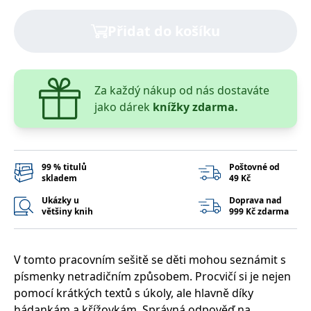
správně.
PHPSESSID
Zavřením
Cookie
PHP.net
Přidat do košíku
prohlížeče
generovaný
www.bambook.cz
aplikacemi
založenými
na jazyce
PHP. Toto je
univerzální
Za každý nákup od nás dostaváte
identifikátor
používaný k
jako dárek
knížky zdarma.
udržování
proměnných
relací
uživatelů.
Obvykle se
jedná o
99 % titulů
Poštovné od
náhodně
skladem
49 Kč
vygenerované
číslo, jeho
použití může
Ukázky u
Doprava nad
být specifické
většiny knih
999 Kč zdarma
pro daný
web, ale
dobrým
příkladem je
udržování
V tomto pracovním sešitě se děti mohou seznámit s
přihlášeného
písmenky netradičním způsobem. Procvičí si je nejen
stavu
uživatele mezi
pomocí krátkých textů s úkoly, ale hlavně díky
stránkami.
hádankám a křížovkám. Správná odpověď na