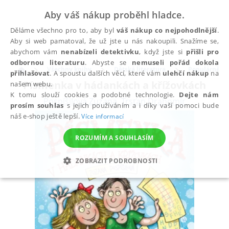
Aby váš nákup proběhl hladce.
Děláme všechno pro to, aby byl
váš nákup co nejpohodlnější
.
Aby si web pamatoval, že už jste u nás nakoupili. Snažíme se,
abychom vám
nenabízeli detektivku
, když jste si
přišli pro
odbornou literaturu
. Abyste se
nemuseli pořád dokola
Všechny knihy
Dětská literatura
Populárně na
přihlašovat
. A spoustu dalších věcí, které vám
ulehčí nákup
na
Písmenka v hádankách a křížovkách
našem webu.
K tomu slouží cookies a podobné technologie.
Dejte nám
Pospíšilová Zuzana
,
Trsťan Drahomír
prosím souhlas
s jejich používáním a i díky vaší pomoci bude
náš e-shop ještě lepší.
Více informací
ROZUMÍM A SOUHLASÍM
ZOBRAZIT PODROBNOSTI
NEZBYTNÉ
ANALYTICKÉ
MARKETINGOVÉ
FUNKČNÍ
NEZAŘAZENÉ SOUBORY