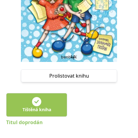
Nezbytné
Analytické
Marketingové
Funkční
Nezařazené soubory
Nezbytně nutné soubory cookie umožňují základní funkce webových
stránek, jako je přihlášení uživatele a správa účtu. Webové stránky nelze
bez nezbytně nutných souborů cookie správně používat.
Provider /
Název
Vyprší
Popis
Doména
CookieScriptConsent
1 měsíc
Tento soubor
CookieScript
cookie
www.grada.cz
používá
Prolistovat knihu
služba
Cookie-
Script.com k
zapamatování
předvoleb
souhlasu se
soubory
cookie
Tištěná kniha
návštěvníků.
Je nutné, aby
banner
Titul doprodán
cookie
Cookie-
Script.com
fungoval