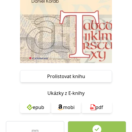
Nezbytné
Analytické
Marketingové
Funkční
Nezařazené soubory
Nezbytně nutné soubory cookie umožňují základní funkce webových
stránek, jako je přihlášení uživatele a správa účtu. Webové stránky nelze
bez nezbytně nutných souborů cookie správně používat.
Provider /
Název
Vyprší
Popis
Doména
CookieScriptConsent
1 měsíc
Tento soubor
CookieScript
cookie
www.grada.cz
používá
služba
Prolistovat knihu
Cookie-
Script.com k
zapamatování
předvoleb
Ukázky z E-knihy
souhlasu se
soubory
cookie
návštěvníků.
epub
mobi
pdf
Je nutné, aby
banner
cookie
Cookie-
Script.com
fungoval