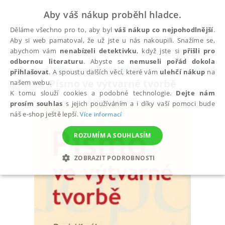
Aby váš nákup proběhl hladce.
Děláme všechno pro to, aby byl
váš nákup co nejpohodlnější
.
Aby si web pamatoval, že už jste u nás nakoupili. Snažíme se,
abychom vám
nenabízeli detektivku
, když jste si
přišli pro
odbornou literaturu
. Abyste se
nemuseli pořád dokola
Eknihy
Výtvarné techniky, umění
Výtvarné te
přihlašovat
. A spoustu dalších věcí, které vám
ulehčí nákup
na
Písmo ve výtvarné tvorbě
našem webu.
K tomu slouží cookies a podobné technologie.
Dejte nám
Koráb Daniel
prosím souhlas
s jejich používáním a i díky vaší pomoci bude
náš e-shop ještě lepší.
Více informací
ROZUMÍM A SOUHLASÍM
ZOBRAZIT PODROBNOSTI
NEZBYTNÉ
ANALYTICKÉ
MARKETINGOVÉ
FUNKČNÍ
NEZAŘAZENÉ SOUBORY