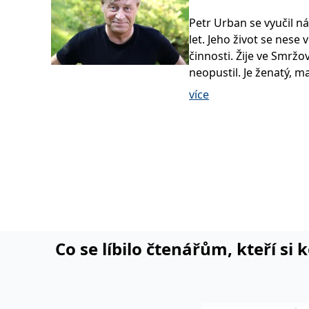
Petr Urban se vyučil ná
let. Jeho život se nese
činnosti. Žije ve Smržo
neopustil. Je ženatý, m
manažerkou a spolupra
více
(1983), výtvarnici a fot
pražskou Pivnici u Pivr
dědečkem Melanie (2010
Petr Urban je populární 
pera před třiceti lety 
obdivovaná, postavička
humorem a mírou nadsá
neskutečné příběhy. Kr
objevily už v šedesátce
Co se líbilo čtenářům, kteří si 
stránkách novin a časo
kresleného Pivrncova b
jiných autorů, velkou 
staly ilustrace světové