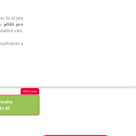
l, že už jste
si
přišli pro
dalších věcí,
 používáním a
AŘAZENÉ SOUBORY
Akční cena
-kniha
91
Kč
bytně nutných souborů cookie správně používat.