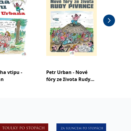
ha vtipu -
Petr Urban - Nové
Pivrnco
an
fóry ze života Rudy
Pivrnce