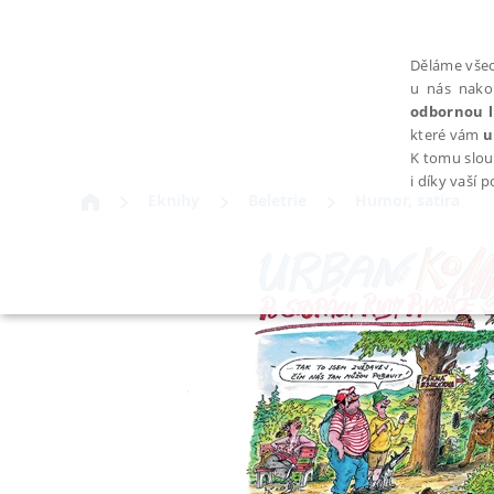
Děláme všec
u nás nako
odbornou l
které vám
u
K tomu slou
i díky vaší 
Eknihy
Beletrie
Humor, satira
NEZBYTNÉ
Nezbytně nutné soubory cookie umožňují základní funkce webovýc
Provider /