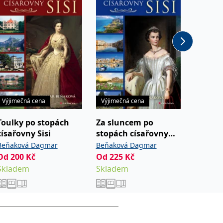
Výjimečná cena
Výjimečná cena
Výjimeč
Toulky po stopách
Za sluncem po
Rudý v
císařovny Sisi
stopách císařovny
Vincent
Sisi
Beňaková Dagmar
Beňaková Dagmar
Od
99
Od
200
Kč
Od
225
Kč
Sklade
Skladem
Skladem