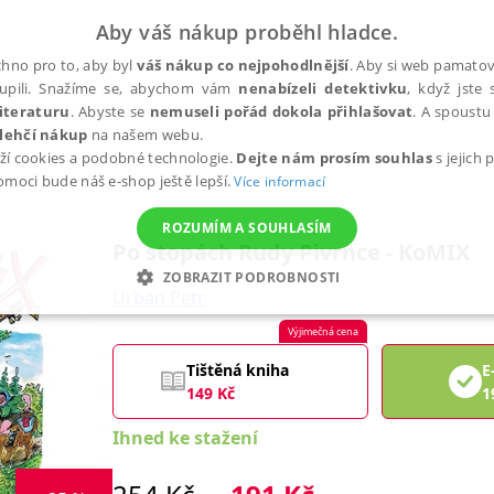
Aby váš nákup proběhl hladce.
hno pro to, aby byl
váš nákup co nejpohodlnější
. Aby si web pamatova
upili. Snažíme se, abychom vám
nenabízeli detektivku
, když jste 
iteraturu
. Abyste se
nemuseli pořád dokola přihlašovat
. A spoustu 
lehčí nákup
na našem webu.
ží cookies a podobné technologie.
Dejte nám prosím souhlas
s jejich
pomoci bude náš e-shop ještě lepší.
Více informací
ROZUMÍM A SOUHLASÍM
Po stopách Rudy Pivrnce - KoMIX
ZOBRAZIT PODROBNOSTI
Urban Petr
ANALYTICKÉ
MARKETINGOVÉ
FUNKČNÍ
NEZ
Výjimečná cena
Tištěná kniha
E
149
Kč
1
Nezbytné
Analytické
Marketingové
Funkční
Nezařazené soubory
Ihned ke stažení
h stránek, jako je přihlášení uživatele a správa účtu. Webové stránky nelze bez nez