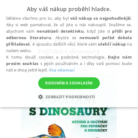
Aby váš nákup proběhl hladce.
Děláme všechno pro to, aby byl
váš nákup co nejpohodlnější
.
Aby si web pamatoval, že už jste u nás nakoupili. Snažíme se,
abychom vám
nenabízeli detektivku
, když jste si
přišli pro
odbornou literaturu
. Abyste se
nemuseli pořád dokola
Eknihy
Dětská literatura
Populárně naučná pr
přihlašovat
. A spoustu dalších věcí, které vám
ulehčí nákup
na
Počítání s dinosaury
našem webu.
K tomu slouží cookies a podobné technologie.
Dejte nám
Sčítání a odčítání pro prvňáčky a druháčky
prosím souhlas
s jejich používáním a i díky vaší pomoci bude
Prošková Denisa
náš e-shop ještě lepší.
Více informací
ROZUMÍM A SOUHLASÍM
ZOBRAZIT PODROBNOSTI
NEZBYTNÉ
ANALYTICKÉ
MARKETINGOVÉ
FUNKČNÍ
NEZAŘAZENÉ SOUBORY