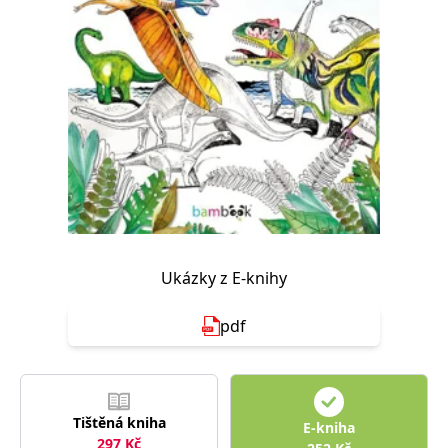
Nezbytné
Analytické
Marketingové
Funkční
Nezařazené soubory
Nezbytně nutné soubory cookie umožňují základní funkce webových
stránek, jako je přihlášení uživatele a správa účtu. Webové stránky nelze
bez nezbytně nutných souborů cookie správně používat.
Provider /
Název
Vyprší
Popis
Doména
CookieScriptConsent
1 měsíc
Tento soubor
CookieScript
cookie
www.grada.cz
používá
služba
Cookie-
Script.com k
Ukázky z E-knihy
zapamatování
předvoleb
souhlasu se
pdf
soubory
cookie
návštěvníků.
Je nutné, aby
banner
cookie
Cookie-
Tištěná kniha
E-kniha
Script.com
fungoval
297
Kč