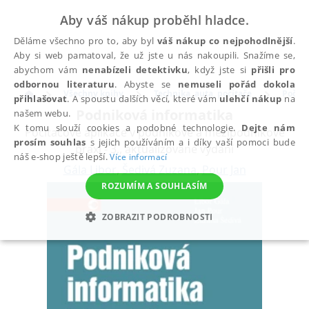
Aby váš nákup proběhl hladce.
Děláme všechno pro to, aby byl
váš nákup co nejpohodlnější
.
Aby si web pamatoval, že už jste u nás nakoupili. Snažíme se,
abychom vám
nenabízeli detektivku
, když jste si
přišli pro
odbornou literaturu
. Abyste se
nemuseli pořád dokola
Všechny knihy
Technika, auta, počítače
Počíta
přihlašovat
. A spoustu dalších věcí, které vám
ulehčí nákup
na
Podniková informatika
našem webu.
K tomu slouží cookies a podobné technologie.
Dejte nám
Počítačové aplikace v podnikové a mezipodnikové
prosím souhlas
s jejich používáním a i díky vaší pomoci bude
praxi - 3., aktualizované vydání
náš e-shop ještě lepší.
Více informací
Gála Libor
,
Šedivá Zuzana
,
Pour Jan
ROZUMÍM A SOUHLASÍM
ZOBRAZIT PODROBNOSTI
NEZBYTNÉ
ANALYTICKÉ
MARKETINGOVÉ
FUNKČNÍ
NEZAŘAZENÉ SOUBORY