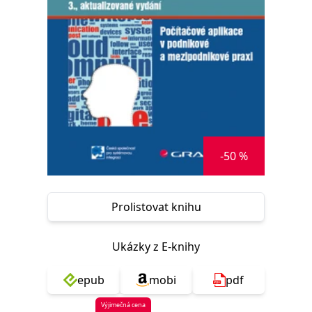
Nezbytné
Analytické
Marketingové
Funkční
Nezařazené soubory
Nezbytně nutné soubory cookie umožňují základní funkce webových
stránek, jako je přihlášení uživatele a správa účtu. Webové stránky nelze
bez nezbytně nutných souborů cookie správně používat.
Provider /
Název
Vyprší
Popis
Doména
CookieScriptConsent
1 měsíc
Tento soubor
CookieScript
cookie
www.grada.cz
-50 %
používá
služba
Cookie-
Script.com k
zapamatování
Prolistovat knihu
předvoleb
souhlasu se
soubory
cookie
Ukázky z E-knihy
návštěvníků.
Je nutné, aby
banner
cookie
epub
mobi
pdf
Cookie-
Script.com
Výjimečná cena
fungoval