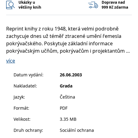
Ukázky u
Doprava nad
__cf_bm
30 minut
Tento soubor
Cloudflare Inc.
cookie se
.heureka.cz
většiny knih
999 Kč zdarma
používá k
rozlišení mezi
lidmi a
roboty. To je
Reprint knihy z roku 1948, která velmi podrobně
pro web
přínosné, aby
zachycuje dnes už téměř ztracené umění řemesla
bylo možné
podávat
pokrývačského. Poskytuje základní informace
platné zprávy
o používání
pokrývačským učňům, pokrývačům i projektantům o
jejich
jednotlivých typech střech, krytinách a hlavně
webových
více
stránek.
technologiích kladení střechy.V dodatku jsou
CookieConsent
1 rok
Tento soubor
Cybot A/S
zachyceny návaznosti na moderní technologie a
Datum vydání
:
26.06.2003
cookie ukládá
www.bambook.cz
materiály a také způsoby, jak s moderními prostředky
stav souhlasu
uživatele se
Nakladatel
:
Grada
opravit či rekonstruovat staré střechy.
soubory
cookie pro
Jazyk
:
Čeština
aktuální
doménu.
Formát
:
PDF
G_ENABLED_IDPS
1 rok 1
Slouží k
Google LLC
měsíc
přihlášení
.www.grada.cz
Velikost
:
3.35 MB
pomocí
Google
Druh ochrany
:
Sociální ochrana
ASP.NET_SessionId
Zavřením
Tento soubor
Microsoft
prohlížeče
cookie
Corporation