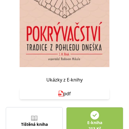
Nezbytné
Analytické
Marketingové
Funkční
Nezařazené soubory
Nezbytně nutné soubory cookie umožňují základní funkce webových
stránek, jako je přihlášení uživatele a správa účtu. Webové stránky nelze
bez nezbytně nutných souborů cookie správně používat.
Provider /
Název
Vyprší
Popis
Doména
CookieScriptConsent
1 měsíc
Tento soubor
CookieScript
cookie
www.grada.cz
používá
služba
Cookie-
Script.com k
Ukázky z E-knihy
zapamatování
předvoleb
souhlasu se
pdf
soubory
cookie
návštěvníků.
Je nutné, aby
banner
cookie
Cookie-
E-kniha
Script.com
Tištěná kniha
fungoval
213
Kč