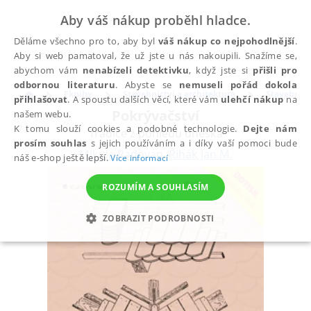
Aby váš nákup proběhl hladce.
Děláme všechno pro to, aby byl
váš nákup co nejpohodlnější
.
Aby si web pamatoval, že už jste u nás nakoupili. Snažíme se,
abychom vám
nenabízeli detektivku
, když jste si
přišli pro
odbornou literaturu
. Abyste se
nemuseli pořád dokola
Eknihy
Stavebnictví a architektura
Stavebnict
přihlašovat
. A spoustu dalších věcí, které vám
ulehčí nákup
na
Pokrývačství
našem webu.
K tomu slouží cookies a podobné technologie.
Dejte nám
Tradice z pohledu dneška
prosím souhlas
s jejich používáním a i díky vaší pomoci bude
Mikula Radovan
,
Řihák Jan M.
náš e-shop ještě lepší.
Více informací
ROZUMÍM A SOUHLASÍM
ZOBRAZIT PODROBNOSTI
NEZBYTNÉ
ANALYTICKÉ
MARKETINGOVÉ
FUNKČNÍ
NEZAŘAZENÉ SOUBORY