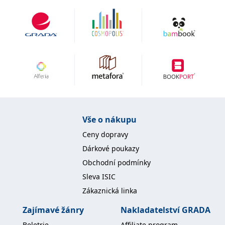
IDE
1 rok
Tento soubor cookie
Google LLC
nastavuje společnost
.doubleclick.net
Doubleclick a provádí
informace o tom, jak
koncový uživatel používá
webové stránky a
jakoukoli reklamu,
kterou koncový uživatel
mohl vidět před
návštěvou uvedeného
webu.
uid
.adform.net
2 měsíce
Tento soubor cookie
poskytuje jednoznačně
přiřazené strojově
Vše o nákupu
generované ID uživatele
a shromažďuje údaje o
Ceny dopravy
aktivitě na webu. Tato
data mohou být
Dárkové poukazy
odeslána k analýze a
hlášení třetí straně.
Obchodní podmínky
Sleva ISIC
Zákaznická linka
Zajímavé žánry
Nakladatelství GRADA
Beletrie
Affiliate program