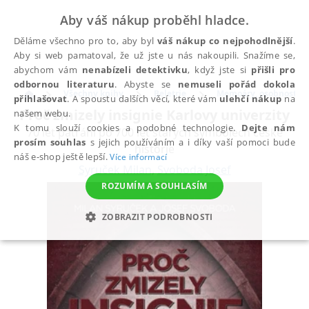
Aby váš nákup proběhl hladce.
Děláme všechno pro to, aby byl
váš nákup co nejpohodlnější
.
Aby si web pamatoval, že už jste u nás nakoupili. Snažíme se,
abychom vám
nenabízeli detektivku
, když jste si
přišli pro
odbornou literaturu
. Abyste se
nemuseli pořád dokola
Všechny knihy
Beletrie
Memoáry, osobnosti a
přihlašovat
. A spoustu dalších věcí, které vám
ulehčí nákup
na
Proč zmizely insignie Karlovy univerzity
našem webu.
K tomu slouží cookies a podobné technologie.
Dejte nám
70 let pátrání po 700 let starých symbolech české
prosím souhlas
s jejich používáním a i díky vaší pomoci bude
historie
náš e-shop ještě lepší.
Více informací
Syruček Milan
,
Svoboda Josef
ROZUMÍM A SOUHLASÍM
ZOBRAZIT PODROBNOSTI
NEZBYTNÉ
ANALYTICKÉ
MARKETINGOVÉ
FUNKČNÍ
NEZAŘAZENÉ SOUBORY