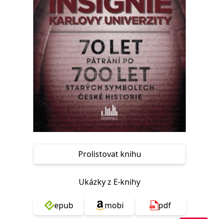
Nezbytné
Analytické
Marketingové
Funkční
Nezařazené soubory
Nezbytně nutné soubory cookie umožňují základní funkce webových
stránek, jako je přihlášení uživatele a správa účtu. Webové stránky nelze
bez nezbytně nutných souborů cookie správně používat.
Provider /
Název
Vyprší
Popis
Doména
CookieScriptConsent
1 měsíc
Tento soubor
CookieScript
cookie
www.grada.cz
používá
služba
Cookie-
Script.com k
zapamatování
předvoleb
Prolistovat knihu
souhlasu se
soubory
cookie
návštěvníků.
Ukázky z E-knihy
Je nutné, aby
banner
cookie
Cookie-
epub
mobi
pdf
Script.com
fungoval