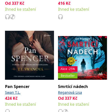
Od
337
Kč
416
Kč
Ihned ke stažení
Ihned ke stažení
Akce -25%
Bestseller
Pan Spencer
Smrtící nádech
Swan T.L.
Reganová Lisa
424
Kč
Od
337
Kč
Ihned ke stažení
Ihned ke stažení