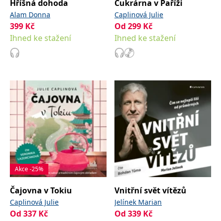
Hříšná dohoda
Cukrárna v Paříži
Alam Donna
Caplinová Julie
399
Kč
Od
299
Kč
Ihned ke stažení
Ihned ke stažení
Akce -25%
Čajovna v Tokiu
Vnitřní svět vítězů
Caplinová Julie
Jelínek Marian
Od
337
Kč
Od
339
Kč