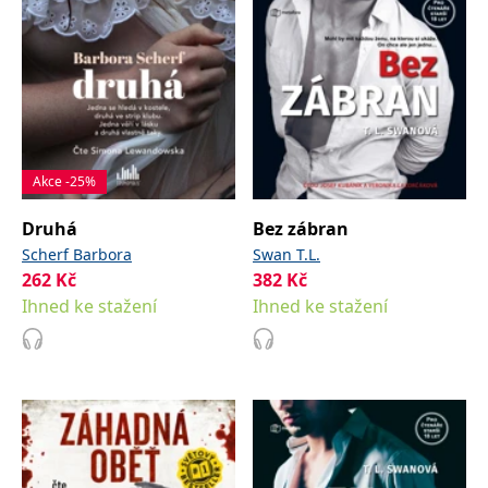
Akce -25%
Druhá
Bez zábran
Scherf Barbora
Swan T.L.
262
Kč
382
Kč
Ihned ke stažení
Ihned ke stažení