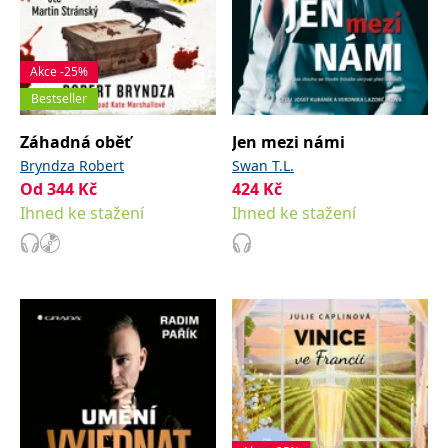
Akce -25%
Bestseller
Záhadná oběť
Jen mezi námi
Bryndza Robert
Swan T.L.
Od
344
Kč
424
Kč
Ihned ke stažení
Ihned ke stažení