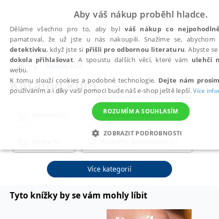
Aby váš nákup proběhl hladce.
Děláme všechno pro to, aby byl
váš nákup co nejpohodlně
pamatoval, že už jste u nás nakoupili. Snažíme se, abycho
detektivku
, když jste si
přišli pro odbornou literaturu
. Abyste s
dokola přihlašovat
. A spoustu dalších věcí, které vám
ulehčí 
Katalog knih
webu.
Katalog knih
K tomu slouží cookies a podobné technologie.
Dejte nám prosím
používáním a i díky vaší pomoci bude náš e-shop ještě lepší.
Více inf
ROZUMÍM A SOUHLASÍM
Beletrie
(86)
Dětská literatura
(11)
ZOBRAZIT PODROBNOSTI
Jazyky
(0)
Kuchařky, gastronomie
(0)
NEZBYTNÉ
ANALYTICKÉ
MARKETINGOVÉ
Osobní rozvoj a poznání
(7)
Více kategorií
NEZAŘAZENÉ SOUBORY
Tyto knížky by se vám mohly líbit
Podnikání, ekonomie a finance
(7)
Nezbytné
Analytické
Marketingové
Funkční
Nezařaze