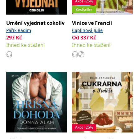
Akce -25%
Bestseller
Umění vyjednat cokoliv
Vinice ve Francii
Pařík Radim
Caplinová Julie
297
Kč
Od
337
Kč
Ihned ke stažení
Ihned ke stažení
Akce -25%