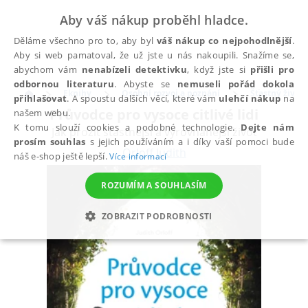
Aby váš nákup proběhl hladce.
Děláme všechno pro to, aby byl
váš nákup co nejpohodlnější
.
Aby si web pamatoval, že už jste u nás nakoupili. Snažíme se,
abychom vám
nenabízeli detektivku
, když jste si
přišli pro
odbornou literaturu
. Abyste se
nemuseli pořád dokola
Eknihy
Osobní rozvoj a poznání
Šťastný život
přihlašovat
. A spoustu dalších věcí, které vám
ulehčí nákup
na
Průvodce pro vysoce citlivé lidi
našem webu.
K tomu slouží cookies a podobné technologie.
Dejte nám
Jak prožít šťastnější a vyrovnanější život
prosím souhlas
s jejich používáním a i díky vaší pomoci bude
Orloff Judith
náš e-shop ještě lepší.
Více informací
ROZUMÍM A SOUHLASÍM
ZOBRAZIT PODROBNOSTI
NEZBYTNÉ
ANALYTICKÉ
MARKETINGOVÉ
FUNKČNÍ
NEZAŘAZENÉ SOUBORY