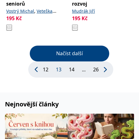
seniorů
rozvoj
,
Vostrý Michal
Veteška
Mudrák Jiří
195
Kč
195
Kč
Jaroslav
Načíst další
12
13
14
...
26
Nejnovější články