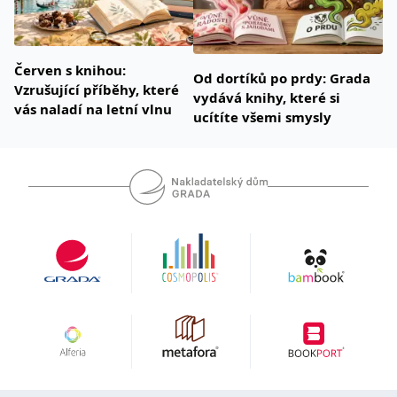
Červen s knihou:
Od dortíků po prdy: Grada
Vzrušující příběhy, které
vydává knihy, které si
vás naladí na letní vlnu
ucítíte všemi smysly