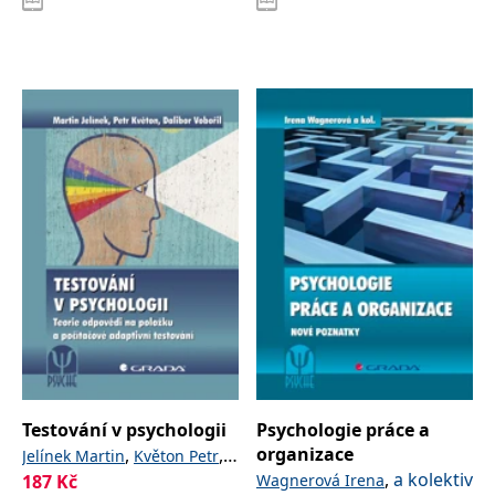
Testování v psychologii
Psychologie práce a
organizace
,
,
Jelínek Martin
Květon Petr
,
a kolektiv
187
Kč
Wagnerová Irena
Vobořil Dalibor