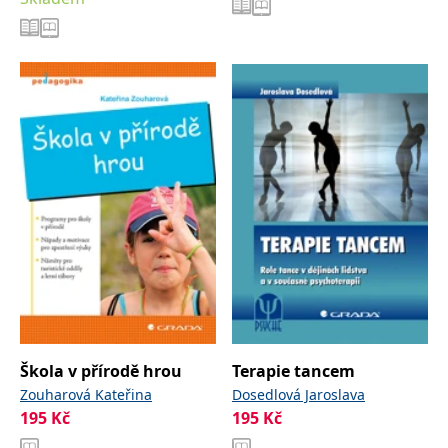
Škola v přírodě hrou
Terapie tancem
Zouharová Kateřina
Dosedlová Jaroslava
195
Kč
195
Kč