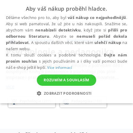
Aby váš nákup proběhl hladce.
Děláme všechno pro to, aby byl
váš nákup co nejpohodlnější
.
Aby si web pamatoval, že už jste u nás nakoupili. Snažíme se,
abychom vám
nenabízeli detektivku
, když jste si
přišli pro
odbornou literaturu
. Abyste se
nemuseli pořád dokola
Všechny knihy
Psychologie a pedagogika
přihlašovat
. A spoustu dalších věcí, které vám
ulehčí nákup
na
Psychologie a pedagogika
našem webu.
K tomu slouží cookies a podobné technologie.
Dejte nám
prosím souhlas
s jejich používáním a i díky vaší pomoci bude
Chcete lépe porozumět chování, emocím a potřebám dětí i
náš e-shop ještě lepší.
Více informací
dospělých? Knihy o pedagogice a psychologii jsou plné
inspirace i praktických návodů pro učitele, vychovatele,
ROZUMÍM A SOUHLASÍM
pomáhající profese i rodiče – pomáhají rozvíjet empatii,
více
zvládat náročné situace doma i ve třídě a posilovat profesní
ZOBRAZIT PODROBNOSTI
jistotu. V této kategorii najdete knihy zaměřené na teorii i
každodenní školní praxi –
učebnice
pro studenty
Psychologie
(387)
Pedagogika
(188)
NEZBYTNÉ
ANALYTICKÉ
MARKETINGOVÉ
psychologie a pedagogických oborů, pedagogická literatura,
odborná literatura o pedagogice a psychologii.
FUNKČNÍ
NEZAŘAZENÉ SOUBORY
Knihy o pedagogice
jsou věnované výukovým metodám,
didaktice
, práci s motivací, inkluzi, hodnocení žáků i rozvoji