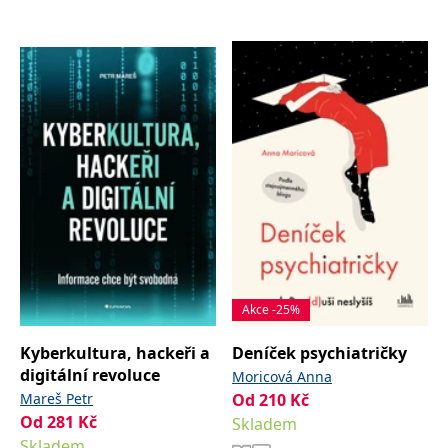
IDE
1 rok
Tento soubor cookie
Google LLC
nastavuje společnost
.doubleclick.net
Doubleclick a provádí
informace o tom, jak
koncový uživatel používá
webové stránky a
jakoukoli reklamu,
kterou koncový uživatel
mohl vidět před
návštěvou uvedeného
webu.
uid
.adform.net
2 měsíce
Tento soubor cookie
poskytuje jednoznačně
přiřazené strojově
generované ID uživatele
a shromažďuje údaje o
aktivitě na webu. Tato
data mohou být
odeslána k analýze a
hlášení třetí straně.
Akce -25%
Kyberkultura, hackeři a
Deníček psychiatričky
digitální revoluce
Moricová Anna
Mareš Petr
Od
210
Kč
Od
281
Kč
Skladem
Skladem