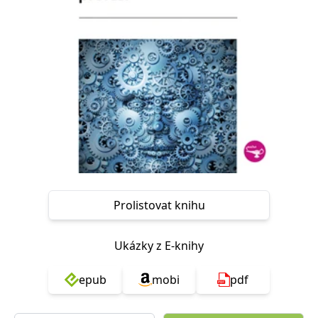
Nezbytné
Analytické
Marketingové
Funkční
Nezařazené soubory
Nezbytně nutné soubory cookie umožňují základní funkce webových
stránek, jako je přihlášení uživatele a správa účtu. Webové stránky nelze
bez nezbytně nutných souborů cookie správně používat.
Provider /
Název
Vyprší
Popis
Doména
CookieScriptConsent
1 měsíc
Tento soubor
CookieScript
cookie
www.grada.cz
používá
služba
Cookie-
Script.com k
Prolistovat knihu
zapamatování
předvoleb
souhlasu se
soubory
cookie
Ukázky z E-knihy
návštěvníků.
Je nutné, aby
banner
epub
mobi
pdf
cookie
Cookie-
Script.com
fungoval