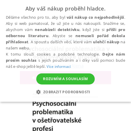
Aby váš nákup proběhl hladce.
Děláme všechno pro to, aby byl
váš nákup co nejpohodlnější
.
Aby si web pamatoval, že už jste u nás nakoupili. Snažíme se,
abychom vám
nenabízeli detektivku
, když jste si
přišli pro
odbornou literaturu
. Abyste se
nemuseli pořád dokola
Eknihy
Zdravotnická a lékařská literatura
Sest
přihlašovat
. A spoustu dalších věcí, které vám
ulehčí nákup
na
Psychosociální problematika v
našem webu.
K tomu slouží cookies a podobné technologie.
Dejte nám
ošetřovatelské profesi
prosím souhlas
s jejich používáním a i díky vaší pomoci bude
Mellanová Alena
náš e-shop ještě lepší.
Více informací
ROZUMÍM A SOUHLASÍM
ZOBRAZIT PODROBNOSTI
NEZBYTNÉ
ANALYTICKÉ
MARKETINGOVÉ
FUNKČNÍ
NEZAŘAZENÉ SOUBORY