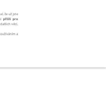
l, že už jste
si
přišli pro
dalších věcí,
 používáním a
AŘAZENÉ SOUBORY
bytně nutných souborů cookie správně používat.