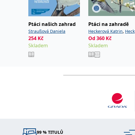
Ptáci našich zahrad
Ptáci na zahradě
,
Straußová Daniela
Heckerová Katrin
Heck
254
Kč
Od
360
,
Kč
Frank
Heckerová Katri
Skladem
Skladem
Hecker Frank
99 % TITULŮ