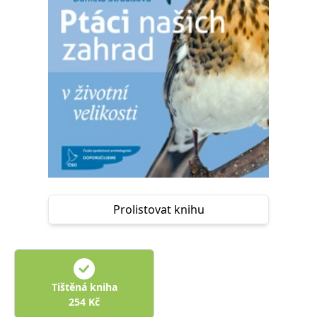
Nezbytné
Analytické
Marketingové
Funkční
Nezařazené soubory
Nezbytně nutné soubory cookie umožňují základní funkce webových
stránek, jako je přihlášení uživatele a správa účtu. Webové stránky nelze
bez nezbytně nutných souborů cookie správně používat.
Provider /
Název
Vyprší
Popis
Doména
CookieScriptConsent
1 měsíc
Tento soubor
CookieScript
cookie
www.grada.cz
používá
služba
Cookie-
Script.com k
zapamatování
Prolistovat knihu
předvoleb
souhlasu se
soubory
cookie
návštěvníků.
Je nutné, aby
banner
cookie
Tištěná kniha
Cookie-
254
Kč
Script.com
fungoval