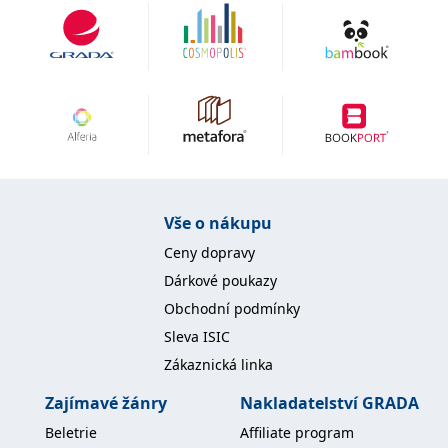
IDE
1 rok
Tento soubor cookie
Google LLC
nastavuje společnost
.doubleclick.net
Doubleclick a provádí
informace o tom, jak
koncový uživatel používá
webové stránky a
jakoukoli reklamu,
kterou koncový uživatel
mohl vidět před
návštěvou uvedeného
webu.
uid
.adform.net
2 měsíce
Tento soubor cookie
poskytuje jednoznačně
Vše o nákupu
přiřazené strojově
generované ID uživatele
Ceny dopravy
a shromažďuje údaje o
aktivitě na webu. Tato
Dárkové poukazy
data mohou být
odeslána k analýze a
Obchodní podmínky
hlášení třetí straně.
Sleva ISIC
Zákaznická linka
Zajímavé žánry
Nakladatelství GRADA
Beletrie
Affiliate program