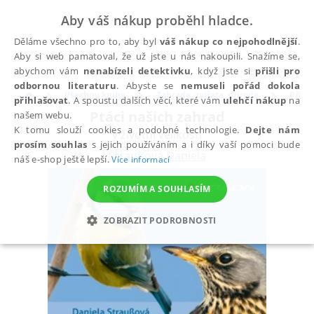
Aby váš nákup proběhl hladce.
Děláme všechno pro to, aby byl
váš nákup co nejpohodlnější
.
Aby si web pamatoval, že už jste u nás nakoupili. Snažíme se,
abychom vám
nenabízeli detektivku
, když jste si
přišli pro
odbornou literaturu
. Abyste se
nemuseli pořád dokola
Všechny knihy
Zahrada, zvířata, příroda
Příro
přihlašovat
. A spoustu dalších věcí, které vám
ulehčí nákup
na
Ptáci našich zahrad
našem webu.
K tomu slouží cookies a podobné technologie.
Dejte nám
v životní velikosti
prosím souhlas
s jejich používáním a i díky vaší pomoci bude
Straußová Daniela
náš e-shop ještě lepší.
Více informací
ROZUMÍM A SOUHLASÍM
ZOBRAZIT PODROBNOSTI
NEZBYTNÉ
ANALYTICKÉ
MARKETINGOVÉ
FUNKČNÍ
NEZAŘAZENÉ SOUBORY