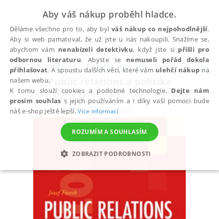
Aby váš nákup proběhl hladce.
Děláme všechno pro to, aby byl
váš nákup co nejpohodlnější
.
Aby si web pamatoval, že už jste u nás nakoupili. Snažíme se,
abychom vám
nenabízeli detektivku
, když jste si
přišli pro
odbornou literaturu
. Abyste se
nemuseli pořád dokola
Eknihy
Podnikání, ekonomie a finance
Market
přihlašovat
. A spoustu dalších věcí, které vám
ulehčí nákup
na
Public relations a politika
našem webu.
K tomu slouží cookies a podobné technologie.
Dejte nám
Kdo a jak řídí naše osudy s naším souhlasem
prosím souhlas
s jejich používáním a i díky vaší pomoci bude
Ftorek Jozef
náš e-shop ještě lepší.
Více informací
ROZUMÍM A SOUHLASÍM
ZOBRAZIT PODROBNOSTI
NEZBYTNÉ
ANALYTICKÉ
MARKETINGOVÉ
FUNKČNÍ
NEZAŘAZENÉ SOUBORY