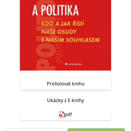
Nezbytné
Analytické
Marketingové
Funkční
Nezařazené soubory
Nezbytně nutné soubory cookie umožňují základní funkce webových
stránek, jako je přihlášení uživatele a správa účtu. Webové stránky nelze
bez nezbytně nutných souborů cookie správně používat.
Provider /
Název
Vyprší
Popis
Doména
CookieScriptConsent
1 měsíc
Tento soubor
CookieScript
cookie
www.grada.cz
používá
služba
Cookie-
Script.com k
Prolistovat knihu
zapamatování
předvoleb
souhlasu se
soubory
Ukázky z E-knihy
cookie
návštěvníků.
Je nutné, aby
banner
pdf
cookie
Cookie-
Script.com
fungoval