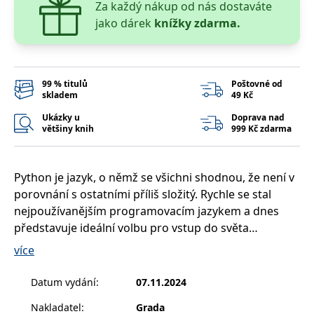
Za každý nákup od nás dostaváte
__cf_bm
30 minut
Tento soubor
Cloudflare Inc.
cookie se
.heureka.cz
jako dárek
knížky zdarma.
používá k
rozlišení mezi
lidmi a
roboty. To je
pro web
přínosné, aby
99 % titulů
Poštovné od
bylo možné
podávat
skladem
49 Kč
platné zprávy
o používání
Ukázky u
Doprava nad
jejich
většiny knih
999 Kč zdarma
webových
stránek.
CookieConsent
1 rok
Tento soubor
Cybot A/S
cookie ukládá
www.bambook.cz
Python je jazyk, o němž se všichni shodnou, že není v
stav souhlasu
porovnání s ostatními příliš složitý. Rychle se stal
uživatele se
soubory
nejpoužívanějším programovacím jazykem a dnes
cookie pro
aktuální
představuje ideální volbu pro vstup do světa
doménu.
programování. Jeho vlastnosti ocení zejména
více
G_ENABLED_IDPS
1 rok 1
Slouží k
Google LLC
začátečníci nebo ti, kteří se nechtějí stát
měsíc
přihlášení
.www.grada.cz
pomocí
programátory, ale přece jen se jim jednou za čas hodí
Datum vydání
:
07.11.2024
Google
si nějaký program napsat.
ASP.NET_SessionId
Zavřením
Tento soubor
Microsoft
Nakladatel
:
Grada
Tato učebnice je určena všem, kteří se chtějí naučit
prohlížeče
cookie
Corporation