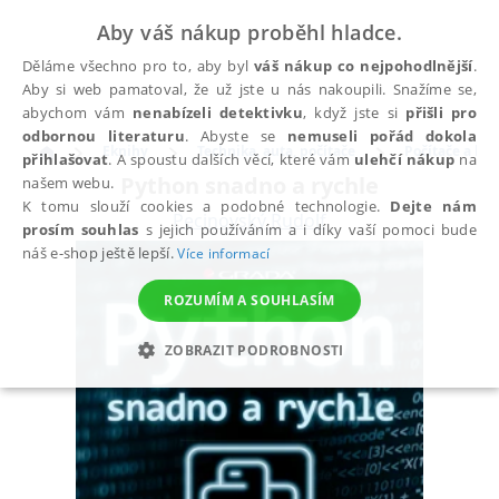
Aby váš nákup proběhl hladce.
Děláme všechno pro to, aby byl
váš nákup co nejpohodlnější
.
Aby si web pamatoval, že už jste u nás nakoupili. Snažíme se,
abychom vám
nenabízeli detektivku
, když jste si
přišli pro
odbornou literaturu
. Abyste se
nemuseli pořád dokola
Eknihy
Technika, auta, počítače
Počítače a ko
přihlašovat
. A spoustu dalších věcí, které vám
ulehčí nákup
na
Python snadno a rychle
našem webu.
K tomu slouží cookies a podobné technologie.
Dejte nám
Pecinovský Rudolf
prosím souhlas
s jejich používáním a i díky vaší pomoci bude
náš e-shop ještě lepší.
Více informací
ROZUMÍM A SOUHLASÍM
ZOBRAZIT PODROBNOSTI
NEZBYTNÉ
ANALYTICKÉ
MARKETINGOVÉ
FUNKČNÍ
NEZAŘAZENÉ SOUBORY