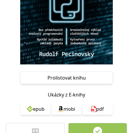
Nezbytné
Analytické
Marketingové
Funkční
Nezařazené soubory
Nezbytně nutné soubory cookie umožňují základní funkce webových
stránek, jako je přihlášení uživatele a správa účtu. Webové stránky nelze
bez nezbytně nutných souborů cookie správně používat.
Provider /
Název
Vyprší
Popis
Doména
CookieScriptConsent
1 měsíc
Tento soubor
CookieScript
cookie
www.grada.cz
používá
služba
Cookie-
Prolistovat knihu
Script.com k
zapamatování
předvoleb
souhlasu se
Ukázky z E-knihy
soubory
cookie
návštěvníků.
epub
mobi
pdf
Je nutné, aby
banner
cookie
Cookie-
Script.com
fungoval