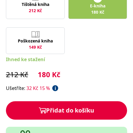
správně.
Tištěná kniha
E-kniha
212
Kč
PHPSESSID
Zavřením
Cookie
PHP.net
180
Kč
prohlížeče
generovaný
www.bambook.cz
aplikacemi
založenými
na jazyce
PHP. Toto je
univerzální
identifikátor
Poškozená kniha
používaný k
149
Kč
udržování
proměnných
relací
Ihned ke stažení
uživatelů.
Obvykle se
jedná o
212
Kč
180
Kč
náhodně
vygenerované
číslo, jeho
použití může
Ušetříte
:
32
Kč
15
%
i
být specifické
pro daný
web, ale
dobrým
příkladem je
Přidat do košíku
udržování
přihlášeného
stavu
uživatele mezi
stránkami.