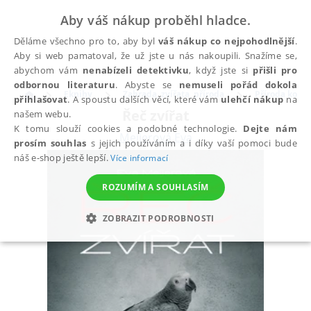
Aby váš nákup proběhl hladce.
Děláme všechno pro to, aby byl
váš nákup co nejpohodlnější
.
Aby si web pamatoval, že už jste u nás nakoupili. Snažíme se,
abychom vám
nenabízeli detektivku
, když jste si
přišli pro
odbornou literaturu
. Abyste se
nemuseli pořád dokola
Eknihy
Zahrada, zvířata, příroda
Příroda kole
přihlašovat
. A spoustu dalších věcí, které vám
ulehčí nákup
na
Řeč zvířat
našem webu.
K tomu slouží cookies a podobné technologie.
Dejte nám
Meijerová Eva
prosím souhlas
s jejich používáním a i díky vaší pomoci bude
náš e-shop ještě lepší.
Více informací
ROZUMÍM A SOUHLASÍM
ZOBRAZIT PODROBNOSTI
NEZBYTNÉ
ANALYTICKÉ
MARKETINGOVÉ
FUNKČNÍ
NEZAŘAZENÉ SOUBORY