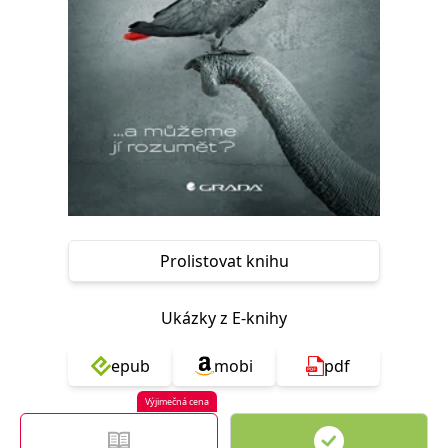
Nezbytné
Analytické
Marketingové
Funkční
Nezařazené soubory
Nezbytně nutné soubory cookie umožňují základní funkce webových
stránek, jako je přihlášení uživatele a správa účtu. Webové stránky nelze
bez nezbytně nutných souborů cookie správně používat.
Provider /
Název
Vyprší
Popis
Doména
CookieScriptConsent
1 měsíc
Tento soubor
CookieScript
cookie
www.grada.cz
používá
služba
Prolistovat knihu
Cookie-
Script.com k
zapamatování
předvoleb
souhlasu se
Ukázky z E-knihy
soubory
cookie
návštěvníků.
epub
mobi
pdf
Je nutné, aby
banner
cookie
Výjimečná cena
Cookie-
Script.com
fungoval