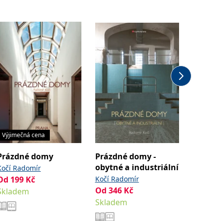
Výjimečná cena
Výjimeč
Prázdné domy
Prázdné domy -
Prázdn
obytné a industriální
zámky 
Kočí Radomír
Od
199
Kč
Kočí Radomír
Kočí Ra
Od
346
Kč
Od
199
Skladem
Skladem
Sklade