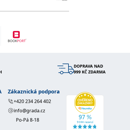
DOPRAVA NAD
H
999 KČ ZDARMA
A
Zákaznická podpora
+420 234 264 402
info@grada.cz
Po-Pá 8-18