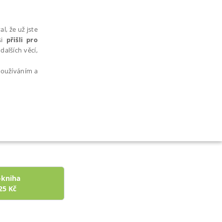
l, že už jste
si
přišli pro
dalších věcí,
 používáním a
AŘAZENÉ SOUBORY
-kniha
25
Kč
bytně nutných souborů cookie správně používat.