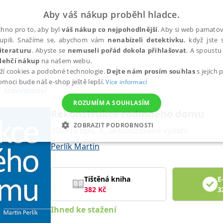
Aby váš nákup proběhl hladce.
hno pro to, aby byl
váš nákup co nejpohodlnější
. Aby si web pamatova
upili. Snažíme se, abychom vám
nenabízeli detektivku
, když jste 
iteraturu
. Abyste se
nemuseli pořád dokola přihlašovat
. A spoustu 
lehčí nákup
na našem webu.
ží cookies a podobné technologie.
Dejte nám prosím souhlas
s jejich
pomoci bude náš e-shop ještě lepší.
Více informací
Stavebnictví
ROZUMÍM A SOUHLASÍM
Rekonstrukce rodinného domu
ZOBRAZIT PODROBNOSTI
100+10 tipů, 4., aktualizované vydání
ANALYTICKÉ
MARKETINGOVÉ
FUNKČNÍ
NEZ
Perlík Martin
Tištěná kniha
E
Nezbytné
Analytické
Marketingové
Funkční
Nezařazené soubory
382
Kč
3
h stránek, jako je přihlášení uživatele a správa účtu. Webové stránky nelze bez nez
Ihned ke stažení