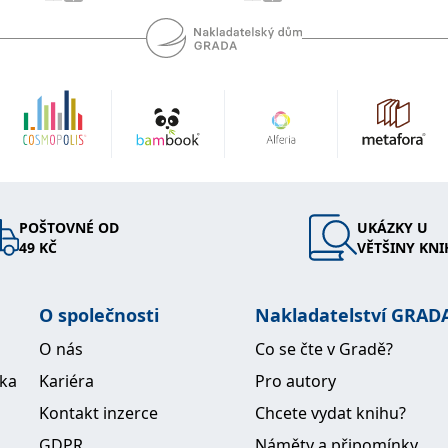
POŠTOVNÉ OD
UKÁZKY U
49 KČ
VĚTŠINY KNI
O společnosti
Nakladatelství GRAD
O nás
Co se čte v Gradě?
ika
Kariéra
Pro autory
Kontakt inzerce
Chcete vydat knihu?
GDPR
Náměty a připomínky