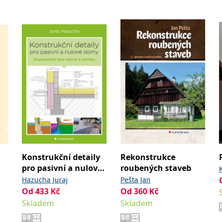
Konstrukční detaily
Rekonstrukce
pro pasivní a nulové
roubených staveb
domy
Hazucha Juraj
Pešta Jan
Od
433
Kč
Od
360
Kč
Skladem
Skladem