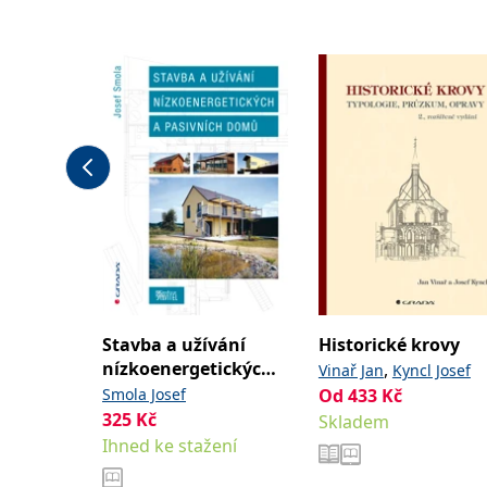
Stavba a užívání
Historické krovy
nízkoenergetických
,
Vinař Jan
Kyncl Josef
a pasivních domů
Smola Josef
Od
433
Kč
325
Kč
Skladem
Ihned ke stažení