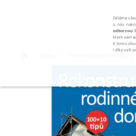
Děláme všec
u nás nako
odbornou l
které vám
u
K tomu slou
i díky vaší 
Eknihy
Stavebnictví a architektura
NEZBYTNÉ
Nezbytně nutné soubory cookie umožňují základní funkce webovýc
Provider /