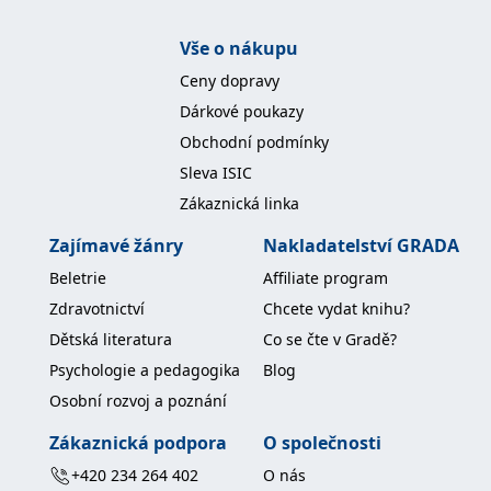
koncový uživatel používá
webové stránky a
jakoukoli reklamu,
Vše o nákupu
kterou koncový uživatel
mohl vidět před
Ceny dopravy
návštěvou uvedeného
webu.
Dárkové poukazy
MR
7 dní
Toto je soubor cookie
Microsoft
Obchodní podmínky
první strany společnosti
Corporation
Microsoft MSN, který
.c.bing.com
Sleva ISIC
používáme k měření
používání webu pro
Zákaznická linka
interní analýzu.
Zajímavé žánry
Nakladatelství GRADA
_uetvid
1 rok
Toto je soubor cookie
Microsoft
využívaný společností
Corporation
Microsoft Bing Ads a je
Beletrie
Affiliate program
.grada.cz
sledovacím souborem
cookie. Umožňuje nám
Zdravotnictví
Chcete vydat knihu?
komunikovat s
uživatelem, který již dříve
Dětská literatura
Co se čte v Gradě?
navštívil náš web.
Psychologie a pedagogika
Blog
test_cookie
15 minut
Tento soubor cookie
Google LLC
nastavuje společnost
Osobní rozvoj a poznání
.doubleclick.net
DoubleClick (kterou
vlastní společnost
Zákaznická podpora
O společnosti
Google), aby zjistila, zda
prohlížeč návštěvníka
+420 234 264 402
O nás
webu podporuje
soubory cookie.