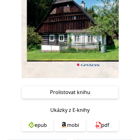
Nezbytné
Analytické
Marketingové
Funkční
Nezařazené soubory
Nezbytně nutné soubory cookie umožňují základní funkce webových
stránek, jako je přihlášení uživatele a správa účtu. Webové stránky nelze
bez nezbytně nutných souborů cookie správně používat.
Provider /
Název
Vyprší
Popis
Doména
CookieScriptConsent
1 měsíc
Tento soubor
CookieScript
cookie
www.grada.cz
používá
služba
Cookie-
Script.com k
zapamatování
Prolistovat knihu
předvoleb
souhlasu se
soubory
cookie
Ukázky z E-knihy
návštěvníků.
Je nutné, aby
banner
epub
mobi
pdf
cookie
Cookie-
Script.com
fungoval