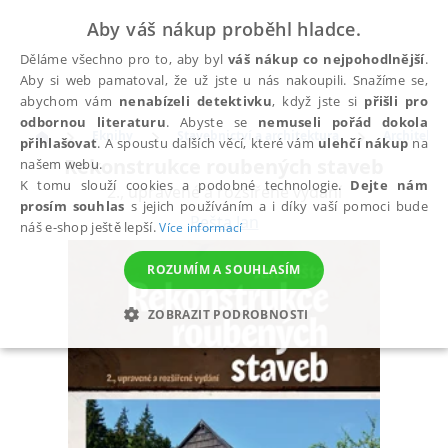
Aby váš nákup proběhl hladce.
Děláme všechno pro to, aby byl
váš nákup co nejpohodlnější
.
Aby si web pamatoval, že už jste u nás nakoupili. Snažíme se,
abychom vám
nenabízeli detektivku
, když jste si
přišli pro
odbornou literaturu
. Abyste se
nemuseli pořád dokola
Eknihy
Stavebnictví a architektura
Architektu
přihlašovat
. A spoustu dalších věcí, které vám
ulehčí nákup
na
Rekonstrukce roubených staveb
našem webu.
K tomu slouží cookies a podobné technologie.
Dejte nám
2., upravené a rozšířené vydání
prosím souhlas
s jejich používáním a i díky vaší pomoci bude
Pešta Jan
náš e-shop ještě lepší.
Více informací
ROZUMÍM A SOUHLASÍM
ZOBRAZIT PODROBNOSTI
NEZBYTNÉ
ANALYTICKÉ
MARKETINGOVÉ
FUNKČNÍ
NEZAŘAZENÉ SOUBORY